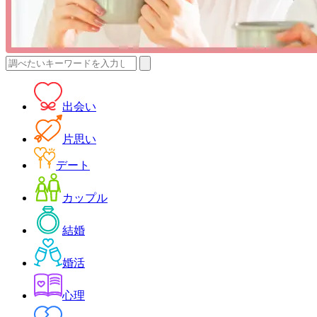
検
索:
出会い
片思い
デート
カップル
結婚
婚活
心理