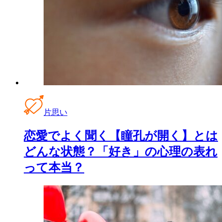
片思い
恋愛でよく聞く【瞳孔が開く】とは
どんな状態？「好き」の心理の表れ
って本当？