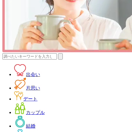
検
索:
出会い
片思い
デート
カップル
結婚