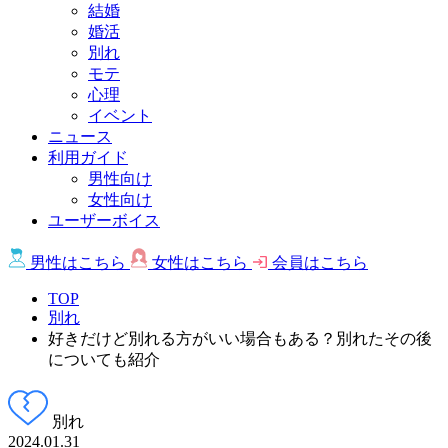
結婚
婚活
別れ
モテ
心理
イベント
ニュース
利用ガイド
男性向け
女性向け
ユーザーボイス
男性は
こちら
女性は
こちら
会員は
こちら
TOP
別れ
好きだけど別れる方がいい場合もある？別れたその後
についても紹介
別れ
2024.01.31