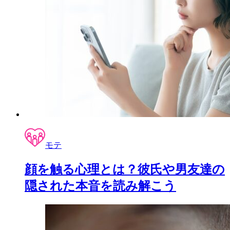
モテ
顔を触る心理とは？彼氏や男友達の
隠された本音を読み解こう