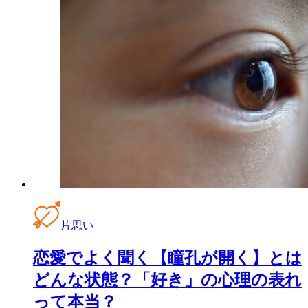
片思い
恋愛でよく聞く【瞳孔が開く】とは
どんな状態？「好き」の心理の表れ
って本当？