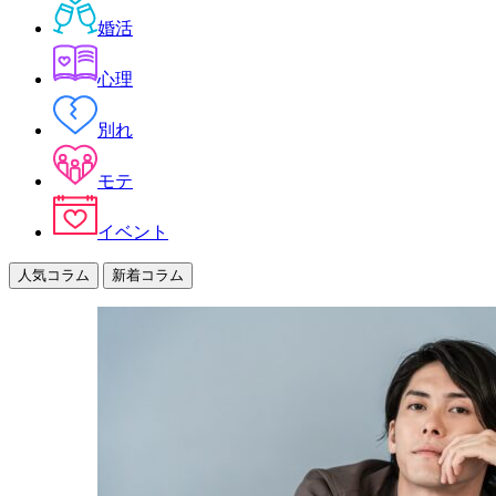
婚活
心理
別れ
モテ
イベント
人気コラム
新着コラム