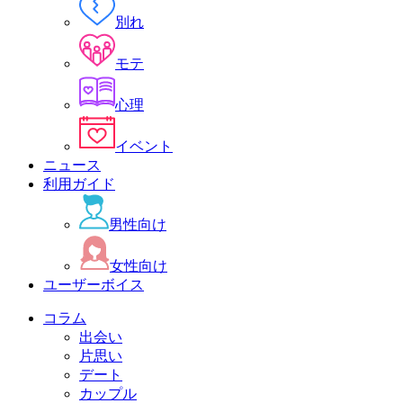
別れ
モテ
心理
イベント
ニュース
利用ガイド
男性向け
女性向け
ユーザーボイス
コラム
出会い
片思い
デート
カップル