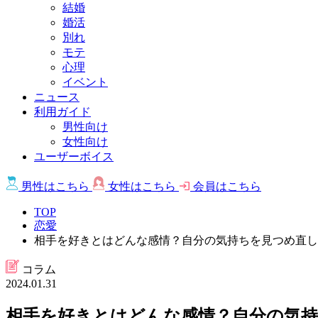
結婚
婚活
別れ
モテ
心理
イベント
ニュース
利用ガイド
男性向け
女性向け
ユーザーボイス
男性は
こちら
女性は
こちら
会員は
こちら
TOP
恋愛
相手を好きとはどんな感情？自分の気持ちを見つめ直し
コラム
2024.01.31
相手を好きとはどんな感情？自分の気