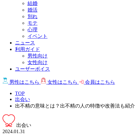
結婚
婚活
別れ
モテ
心理
イベント
ニュース
利用ガイド
男性向け
女性向け
ユーザーボイス
男性は
こちら
女性は
こちら
会員は
こちら
TOP
出会い
出不精の意味とは？出不精の人の特徴や改善法も紹介
出会い
2024.01.31