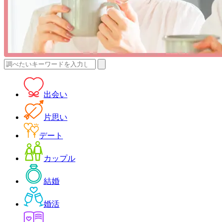
検
索:
出会い
片思い
デート
カップル
結婚
婚活