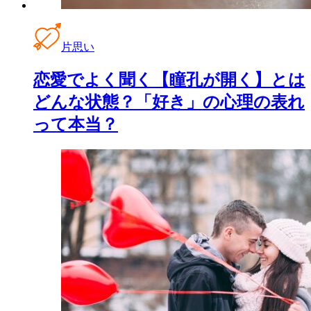
片思い
恋愛でよく聞く【瞳孔が開く】とは
どんな状態？「好き」の心理の表れ
って本当？