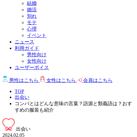
結婚
婚活
別れ
モテ
心理
イベント
ニュース
利用ガイド
男性向け
女性向け
ユーザーボイス
男性は
こちら
女性は
こちら
会員は
こちら
TOP
出会い
コンパとはどんな意味の言葉？語源と類義語は？おす
すめの服装も紹介
出会い
2024.02.05