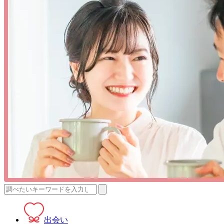
検
索:
出会い