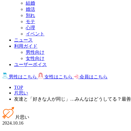
結婚
婚活
別れ
モテ
心理
イベント
ニュース
利用ガイド
男性向け
女性向け
ユーザーボイス
男性は
こちら
女性は
こちら
会員は
こちら
TOP
片思い
友達と「好きな人が同じ」…みんなはどうしてる？最善
片思い
2024.10.16