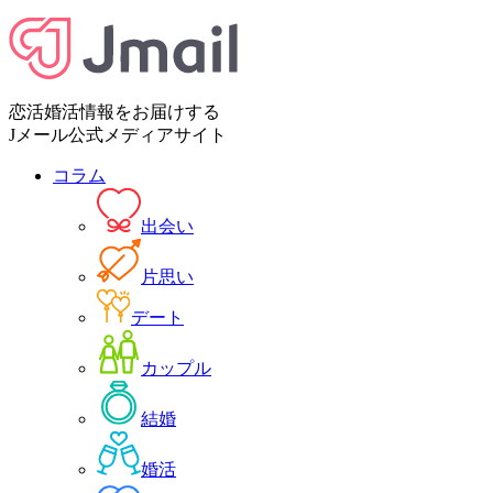
恋活婚活情報をお届けする
Jメール公式メディアサイト
コラム
出会い
片思い
デート
カップル
結婚
婚活