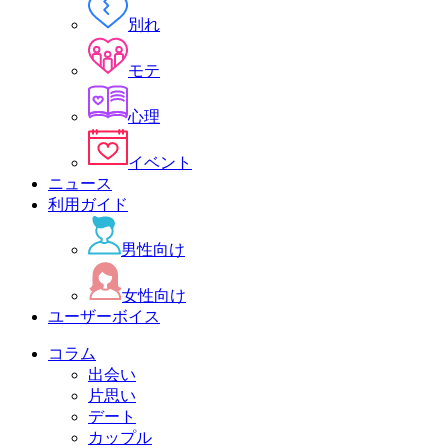
別れ
モテ
心理
イベント
ニュース
利用ガイド
男性向け
女性向け
ユーザーボイス
コラム
出会い
片思い
デート
カップル