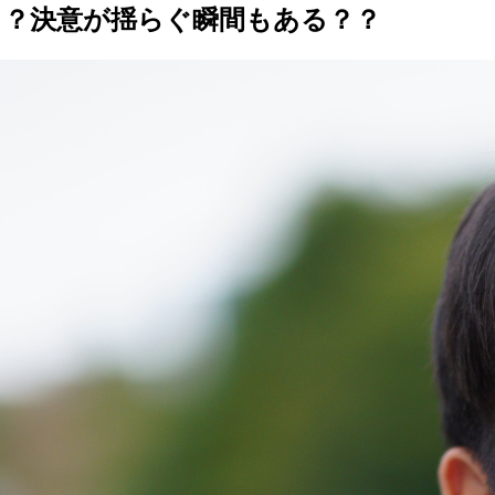
る？決意が揺らぐ瞬間もある？？