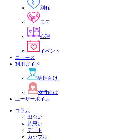
別れ
モテ
心理
イベント
ニュース
利用ガイド
男性向け
女性向け
ユーザーボイス
コラム
出会い
片思い
デート
カップル