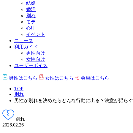
結婚
婚活
別れ
モテ
心理
イベント
ニュース
利用ガイド
男性向け
女性向け
ユーザーボイス
男性は
こちら
女性は
こちら
会員は
こちら
TOP
別れ
男性が別れを決めたらどんな行動に出る？決意が揺らぐ
別れ
2026.02.26