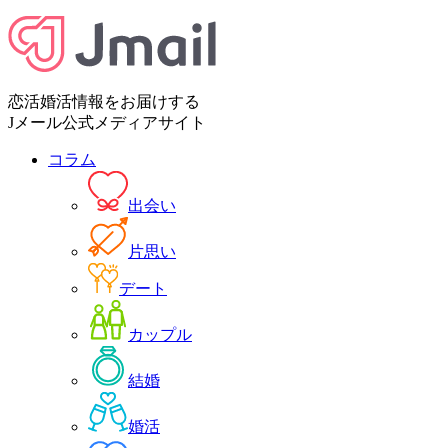
恋活婚活情報をお届けする
Jメール公式メディアサイト
コラム
出会い
片思い
デート
カップル
結婚
婚活