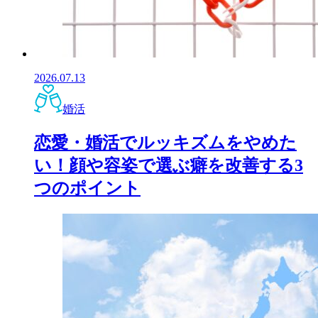
2026.07.13
婚活
恋愛・婚活でルッキズムをやめた
い！顔や容姿で選ぶ癖を改善する3
つのポイント