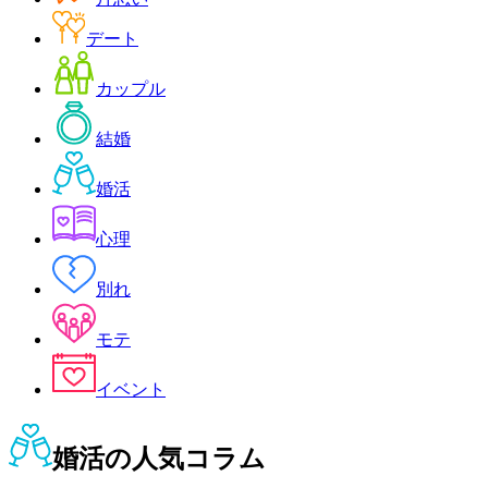
デート
カップル
結婚
婚活
心理
別れ
モテ
イベント
婚活
の人気コラム