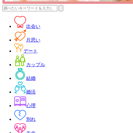
検
索:
出会い
片思い
デート
カップル
結婚
婚活
心理
別れ
モテ