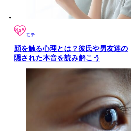
モテ
顔を触る心理とは？彼氏や男友達の
隠された本音を読み解こう