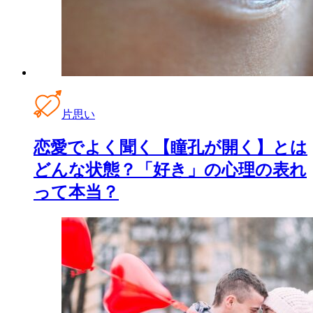
片思い
恋愛でよく聞く【瞳孔が開く】とは
どんな状態？「好き」の心理の表れ
って本当？