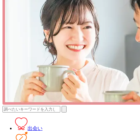
検
索:
出会い