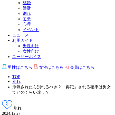
結婚
婚活
別れ
モテ
心理
イベント
ニュース
利用ガイド
男性向け
女性向け
ユーザーボイス
男性は
こちら
女性は
こちら
会員は
こちら
TOP
別れ
浮気されたら別れるべき？「再犯」される確率は男女
でどのくらい違う？
別れ
2024.12.27