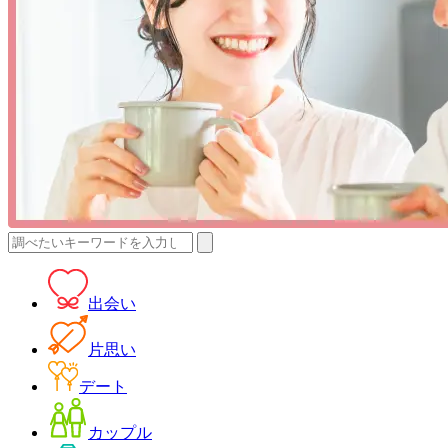
検
索:
出会い
片思い
デート
カップル