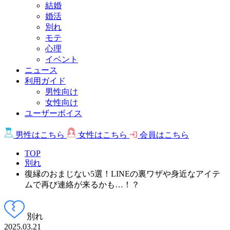
結婚
婚活
別れ
モテ
心理
イベント
ニュース
利用ガイド
男性向け
女性向け
ユーザーボイス
男性は
こちら
女性は
こちら
会員は
こちら
TOP
別れ
復縁のおまじない5選！LINEの裏ワザや身近なアイテ
ムで再び連絡が来るかも…！？
別れ
2025.03.21