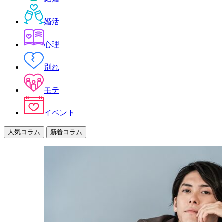
婚活
心理
別れ
モテ
イベント
人気コラム
新着コラム