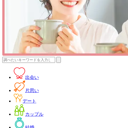
検
索:
出会い
片思い
デート
カップル
結婚