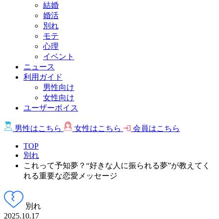
結婚
婚活
別れ
モテ
心理
イベント
ニュース
利用ガイド
男性向け
女性向け
ユーザーボイス
男性は
こちら
女性は
こちら
会員は
こちら
TOP
別れ
これって予知夢？“好きな人に振られる夢”が教えてく
れる重要な恋愛メッセージ
別れ
2025.10.17