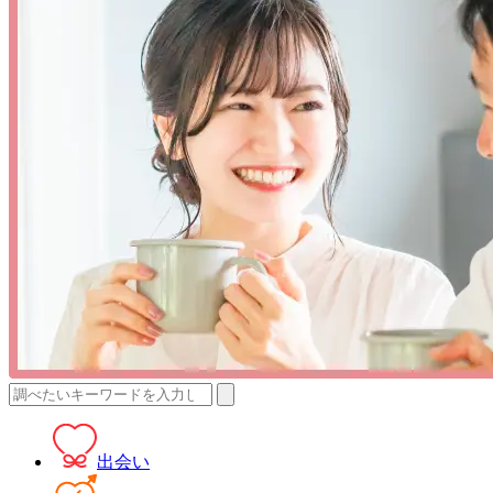
検
索:
出会い