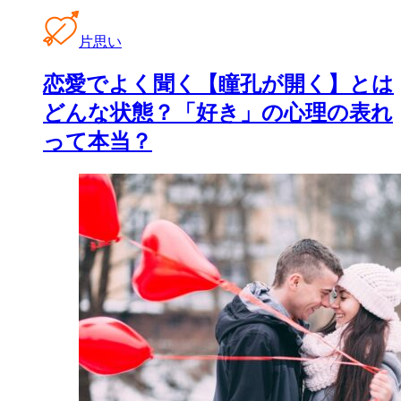
片思い
恋愛でよく聞く【瞳孔が開く】とは
どんな状態？「好き」の心理の表れ
って本当？