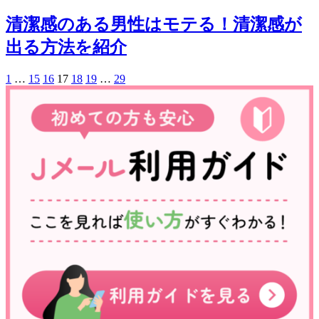
清潔感のある男性はモテる！清潔感が
出る方法を紹介
1
…
15
16
17
18
19
…
29