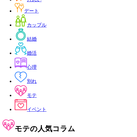
デート
カップル
結婚
婚活
心理
別れ
モテ
イベント
モテ
の人気コラム