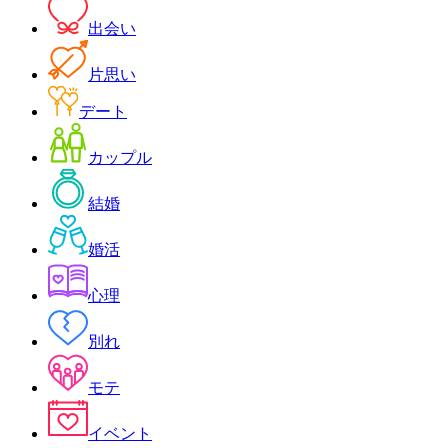
出会い
片思い
デート
カップル
結婚
婚活
心理
別れ
モテ
イベント