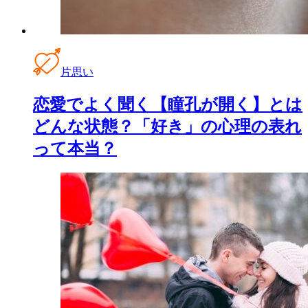
片思い
恋愛でよく聞く【瞳孔が開く】とは
どんな状態？「好き」の心理の表れ
って本当？