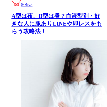
出会い
A型は夜、B型は昼？血液型別・好
きな人に脈ありLINEや即レスをも
らう攻略法！