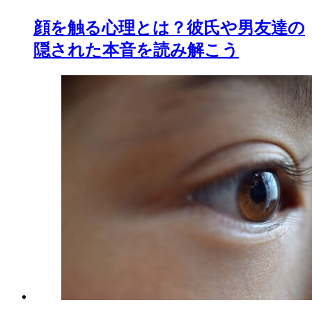
顔を触る心理とは？彼氏や男友達の
隠された本音を読み解こう