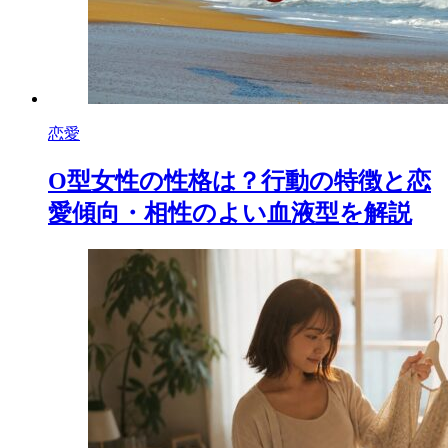
恋愛
O型女性の性格は？行動の特徴と恋
愛傾向・相性のよい血液型を解説