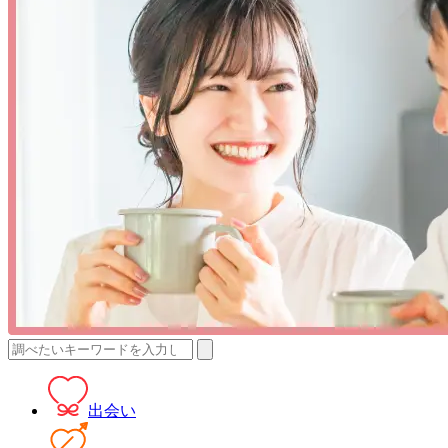
検
索:
出会い