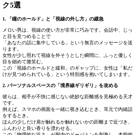
ク5選
1. 「瞳のホールド」と「視線の外し方」の緩急
メロい男は、視線の使い方が非常に巧みです。会話中、じっ
と目を見つめることで
「あなたの話に集中している」という無言のメッセージを送
ります。
女性が少し照れて視線を外そうとした瞬間に、ふっと優しく
目を細めて微笑む。
この「視線のホールドと緩和」のギャップに、女性は「私だ
けが見つめられている」という特別感を抱いてしまいます。
2. パーソナルスペースの「境界線ギリギリ」を攻める
彼らは、相手が不快に感じない絶妙な距離感を見極める天才
です。
例えば、スマホの画面を一緒に覗き込むとき、耳元で内緒話
をするとき。
ほんの少しだけ肩が触れるか触れないかの距離まで近づき、
ふんわりと良い香りを漂わせる。
この「物理的な近さ」が脳内のドーパミンを刺激し、本能的