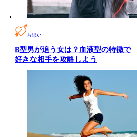
片思い
B型男が追う女は？血液型の特徴で
好きな相手を攻略しよう