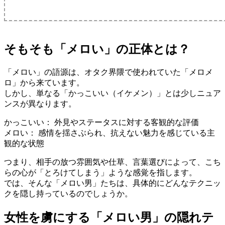
そもそも「メロい」の正体とは？
「メロい」の語源は、オタク界隈で使われていた「メロメ
ロ」から来ています。
しかし、単なる「かっこいい（イケメン）」とは少しニュア
ンスが異なります。
かっこいい： 外見やステータスに対する客観的な評価
メロい： 感情を揺さぶられ、抗えない魅力を感じている主
観的な状態
つまり、相手の放つ雰囲気や仕草、言葉選びによって、こち
らの心が「とろけてしまう」ような感覚を指します。
では、そんな「メロい男」たちは、具体的にどんなテクニッ
クを隠し持っているのでしょうか。
女性を虜にする「メロい男」の隠れテ