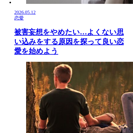
2026.05.12
恋愛
被害妄想をやめたい…よくない思
い込みをする原因を探って良い恋
愛を始めよう