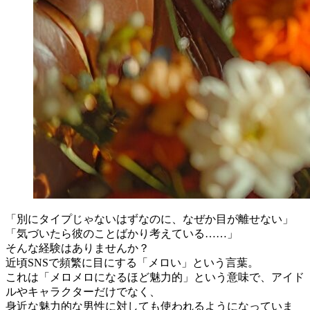
「別にタイプじゃないはずなのに、なぜか目が離せない」
「気づいたら彼のことばかり考えている……」
そんな経験はありませんか？
近頃SNSで頻繁に目にする「メロい」という言葉。
これは「メロメロになるほど魅力的」という意味で、アイド
ルやキャラクターだけでなく、
身近な魅力的な男性に対しても使われるようになっていま