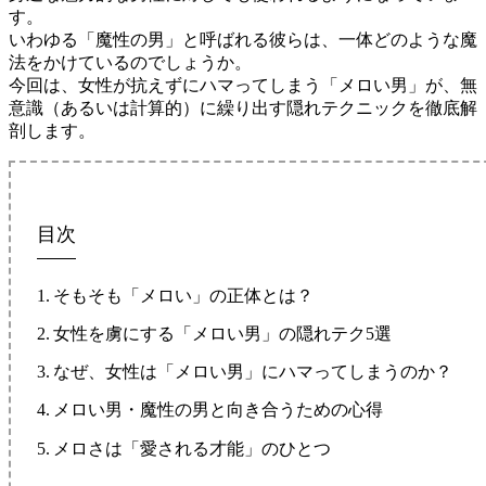
す。
いわゆる「魔性の男」と呼ばれる彼らは、一体どのような魔
法をかけているのでしょうか。
今回は、女性が抗えずにハマってしまう「メロい男」が、無
意識（あるいは計算的）に繰り出す隠れテクニックを徹底解
剖します。
目次
そもそも「メロい」の正体とは？
女性を虜にする「メロい男」の隠れテク5選
なぜ、女性は「メロい男」にハマってしまうのか？
メロい男・魔性の男と向き合うための心得
メロさは「愛される才能」のひとつ