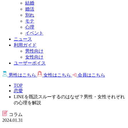
結婚
婚活
別れ
モテ
心理
イベント
ニュース
利用ガイド
男性向け
女性向け
ユーザーボイス
男性は
こちら
女性は
こちら
会員は
こちら
TOP
恋愛
LINEを既読スルーするのはなぜ？男性・女性それぞれ
の心理を解説
コラム
2024.01.31