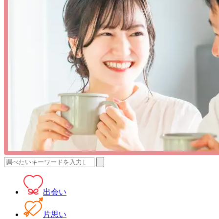
検
索:
出会い
片思い