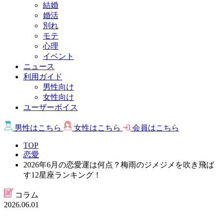
結婚
婚活
別れ
モテ
心理
イベント
ニュース
利用ガイド
男性向け
女性向け
ユーザーボイス
男性は
こちら
女性は
こちら
会員は
こちら
TOP
恋愛
2026年6月の恋愛運は何点？梅雨のジメジメを吹き飛ば
す12星座ランキング！
コラム
2026.06.01