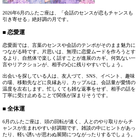
2026年6月のふたご座は、「会話のセンスが恋もチャンスも
引き寄せる」絶好調の月です。
■ 恋愛運
恋愛面では、言葉のセンスや会話のテンポがそのまま魅力に
つながる時です。片思いは、無理に恋愛ムードを作ろうとす
るより、自然体で楽しく話すことが進展のカギ。何気ない一
言やリアクションが、相手の心に残りやすいでしょう。
出会いを探している人は、友人づて、SNS、イベント、趣味
の場、移動先などに良縁あり。カップルは、会話量が愛情の
温度を左右します。忙しくても雑な返事をせず、相手の話を
丁寧に受け止めることで関係が深まりそうです。
■ 全体運
6月のふたご座は、頭の回転が速く、人とのやり取りからチ
ャンスが生まれやすい好調期です。雑談の中にヒントがあっ
たり、軽い誘いが思わぬ展開につながったりするでしょう。