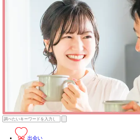
検
索:
出会い