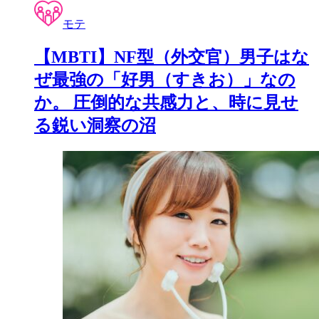
モテ
【MBTI】NF型（外交官）男子はな
ぜ最強の「好男（すきお）」なの
か。 圧倒的な共感力と、時に見せ
る鋭い洞察の沼