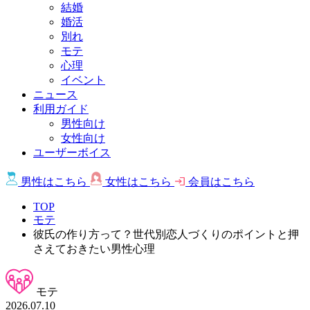
結婚
婚活
別れ
モテ
心理
イベント
ニュース
利用ガイド
男性向け
女性向け
ユーザーボイス
男性は
こちら
女性は
こちら
会員は
こちら
TOP
モテ
彼氏の作り方って？世代別恋人づくりのポイントと押
さえておきたい男性心理
モテ
2026.07.10