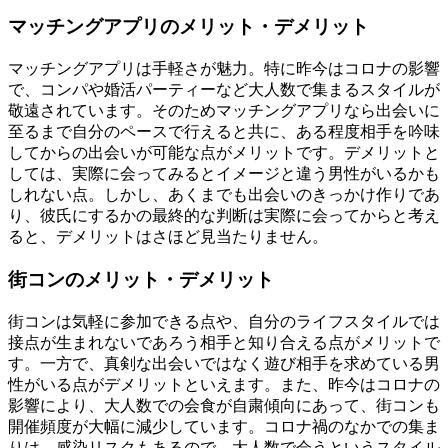
マッチングアプリのメリット・デメリット
マッチングアプリは手軽さが魅力。特に昨今はコロナの影響
で、コンパや婚活パーティーなど大人数で集まるスタイルが
敬遠されています。そのためマッチングアプリなら出会いに
至るまで自分のペースで行えると共に、ある程度相手を吟味
してからの出会いが可能な点がメリットです。デメリットと
しては、実際に会ってみるとイメージと違う男性がいるかも
しれない点。しかし、あくまでも出会いのきっかけ作りであ
り、彼氏にするかの最終的な判断は実際に会ってからと考え
ると、デメリットはさほど見当たりません。
街コンのメリット・デメリット
街コンは気軽に参加できる点や、自分のライフスタイルでは
接点が生まれないであろう相手と知り合える点がメリットで
す。一方で、真剣な出会いではなく遊び相手を求めている男
性がいる点がデメリットといえます。また、昨今はコロナの
影響により、大人数での会食が自粛傾向にあって、街コンも
開催頻度が大幅に減少しています。コロナ禍のなかでの集ま
りは、感染リスクもあるので、大人数で会うというスタイル