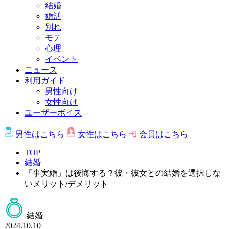
結婚
婚活
別れ
モテ
心理
イベント
ニュース
利用ガイド
男性向け
女性向け
ユーザーボイス
男性は
こちら
女性は
こちら
会員は
こちら
TOP
結婚
「事実婚」は後悔する？彼・彼女との結婚を選択しな
いメリット/デメリット
結婚
2024.10.10