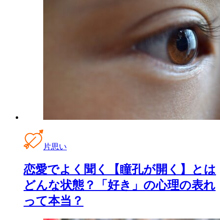
片思い
恋愛でよく聞く【瞳孔が開く】とは
どんな状態？「好き」の心理の表れ
って本当？