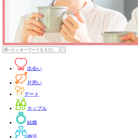
検
索:
出会い
片思い
デート
カップル
結婚
婚活