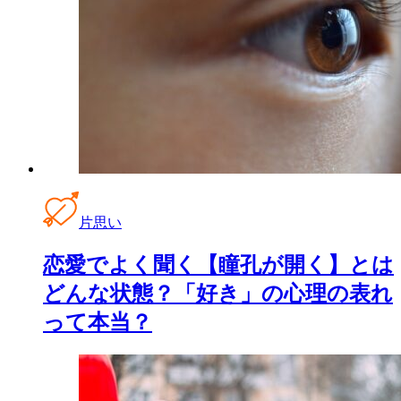
片思い
恋愛でよく聞く【瞳孔が開く】とは
どんな状態？「好き」の心理の表れ
って本当？