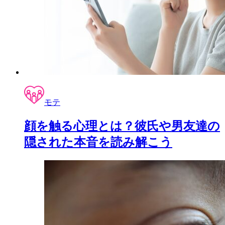
モテ
顔を触る心理とは？彼氏や男友達の
隠された本音を読み解こう