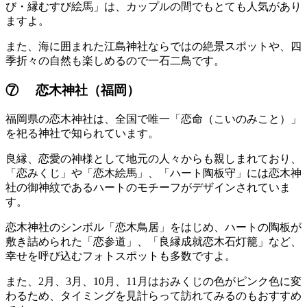
び・縁むすび絵馬」は、カップルの間でもとても人気があり
ますよ。
また、海に囲まれた江島神社ならではの絶景スポットや、四
季折々の自然も楽しめるので一石二鳥です。
⑦ 恋木神社（福岡）
福岡県の恋木神社は、全国で唯一「恋命（こいのみこと）」
を祀る神社で知られています。
良縁、恋愛の神様として地元の人々からも親しまれており、
「恋みくじ」や「恋木絵馬」、「ハート陶板守」には恋木神
社の御神紋であるハートのモチーフがデザインされていま
す。
恋木神社のシンボル「恋木鳥居」をはじめ、ハートの陶板が
敷き詰められた「恋参道」、「良縁成就恋木石灯籠」など、
幸せを呼び込むフォトスポットも多数ですよ。
また、2月、3月、10月、11月はおみくじの色がピンク色に変
わるため、タイミングを見計らって訪れてみるのもおすすめ