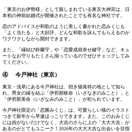
「東京のお伊勢様」として親しまれている東京大神宮は、日
本初の神前結婚式が開催されたことでも有名な神社です。
恋のアドバイスが和歌のように美しく書かれた恋みくじも
「よく当たる」と大好評。どんな和歌を詠んでもらえるのか
ワクワクしながら開封できます。
また、「縁結び鈴蘭守」や「恋愛成就幸せ鍵守」など、キュ
ートなお守りもたくさん揃っているのでぜひチェックしてみ
てください。
④ 今戸神社（東京）
東京・浅草にある今戸神社は、招き猫発祥の地として知ら
れ、男女の縁を結ぶ「伊邪那岐命（いざなぎのみこと）」と
「伊邪那美命（いざなみのみこと）」が祀られています。
今戸神社限定の「恋勝みくじ」は、可愛らしい猫のイラスト
つきで新年から早速ほっこりできます。また、このおみくじ
には凶がないだけでなく、大吉のさらに上の「大大大吉」が
あるのがとてもユニーク！2026年の大大大吉な出会いを目指