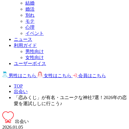
結婚
婚活
別れ
モテ
心理
イベント
ニュース
利用ガイド
男性向け
女性向け
ユーザーボイス
男性は
こちら
女性は
こちら
会員は
こちら
TOP
出会い
「恋みくじ」が有名・ユニークな神社7選！2026年の恋
愛を運試ししに行こう♪
出会い
2026.01.05