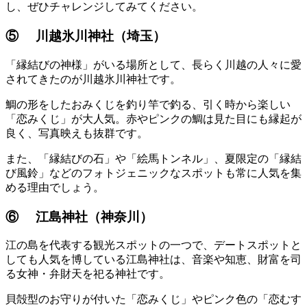
し、ぜひチャレンジしてみてください。
⑤ 川越氷川神社（埼玉）
「縁結びの神様」がいる場所として、長らく川越の人々に愛
されてきたのが川越氷川神社です。
鯛の形をしたおみくじを釣り竿で釣る、引く時から楽しい
「恋みくじ」が大人気。赤やピンクの鯛は見た目にも縁起が
良く、写真映えも抜群です。
また、「縁結びの石」や「絵馬トンネル」、夏限定の「縁結
び風鈴」などのフォトジェニックなスポットも常に人気を集
める理由でしょう。
⑥ 江島神社（神奈川）
江の島を代表する観光スポットの一つで、デートスポットと
しても人気を博している江島神社は、音楽や知恵、財富を司
る女神・弁財天を祀る神社です。
貝殻型のお守りが付いた「恋みくじ」やピンク色の「恋むす