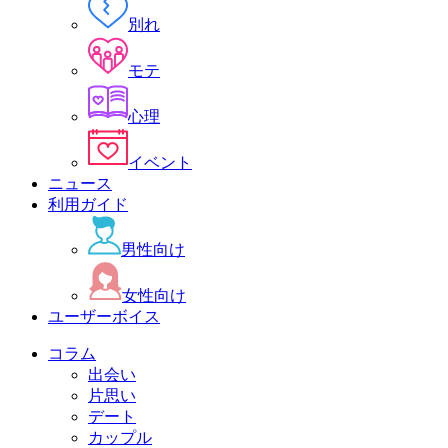
別れ
モテ
心理
イベント
ニュース
利用ガイド
男性向け
女性向け
ユーザーボイス
コラム
出会い
片思い
デート
カップル