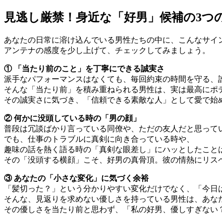
見逃し厳禁！身近な「好男」候補の3つ
あなたの日常に溶け込んでいる男性たちの中に、こんなサイ
アンテナの感度を少し上げて、チェックしてみましょう。
① 「当たり前のこと」を丁寧にできる誠実さ
派手なパフォーマンスはなくても、毎回約束の時間を守る、
そんな「当たり前」を積み重ねられる男性は、実は最高にポ
その誠実さに気づき、「信頼できる素敵な人」として愛で始
② 何かに没頭している時の「男の顔」
普段は冗談ばかり言っている同僚や、ただの友人だと思って
でも、仕事のトラブルに真剣に向き合っている時や、
趣味の話を熱く語る時の「真剣な眼差し」にハッとしたこと
その「没頭する横顔」こそ、好男の真骨頂。彼の情熱にリス
③ あなたの「小さな変化」に気づく余裕
「髪切った？」という分かりやすい変化だけでなく、「今日
そんな、見返りを求めない優しさを持っている男性は、あな
その優しさを当たり前と思わず、「私の好男、優しすぎない