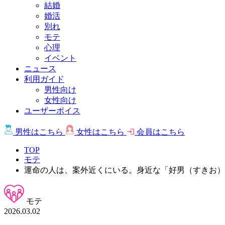
結婚
婚活
別れ
モテ
心理
イベント
ニュース
利用ガイド
男性向け
女性向け
ユーザーボイス
男性は
こちら
女性は
こちら
会員は
こちら
TOP
モテ
運命の人は、案外近くにいる。身近な「好男（すきお）
モテ
2026.03.02