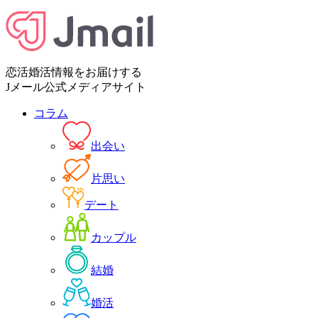
恋活婚活情報をお届けする
Jメール公式メディアサイト
コラム
出会い
片思い
デート
カップル
結婚
婚活