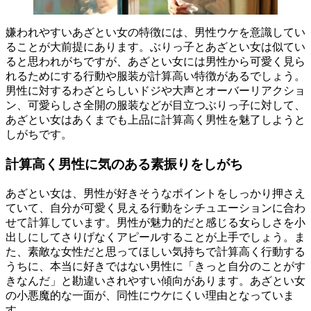
嫌われやすいあざとい女の特徴には、男性ウケを意識してい
ることが大前提にあります。ぶりっ子とあざとい女は似てい
ると思われがちですが、あざとい女には男性から可愛く見ら
れるためにする行動や服装が計算高い特徴があるでしょう。
男性に対するわざとらしいドジや大声とオーバーリアクショ
ン、可愛らしさ全開の服装などが目立つぶりっ子に対して、
あざとい女はあくまでも上品に計算高く男性を魅了しようと
しがちです。
計算高く男性に気のある素振りをしがち
あざとい女は、男性が好きそうなポイントをしっかり押さえ
ていて、自分が可愛く見える行動をシチュエーションに合わ
せて計算しています。男性が魅力的だと感じる女らしさを小
出しにしてさりげなくアピールすることが上手でしょう。ま
た、素敵な女性だと思ってほしい気持ちで計算高く行動する
うちに、本当に好きではない男性に「きっと自分のことがす
きなんだ」と勘違いされやすい傾向があります。あざとい女
の小悪魔的な一面が、同性にウケにくい理由となっていま
す。