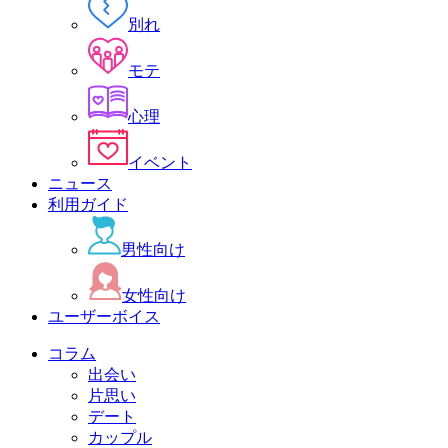
別れ
モテ
心理
イベント
ニュース
利用ガイド
男性向け
女性向け
ユーザーボイス
コラム
出会い
片思い
デート
カップル