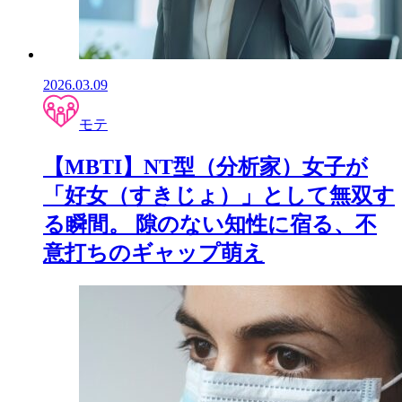
2026.03.09
モテ
【MBTI】NT型（分析家）女子が
「好女（すきじょ）」として無双す
る瞬間。 隙のない知性に宿る、不
意打ちのギャップ萌え