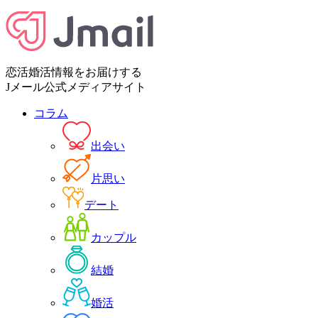
恋活婚活情報をお届けする
Jメール公式メディアサイト
コラム
出会い
片思い
デート
カップル
結婚
婚活