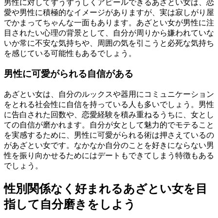
男性に対してずうずうしくアピールできるあざとい女は、恋
愛や男性に積極的なイメージがありますが、実は寂しがり屋
でかまってちゃんな一面もあります。あざとい女が男性に注
目されたい心理の背景として、自分が周りから嫌われていな
いか常に不安な気持ちや、周囲の気を引こうと必死な気持ち
を感じている可能性もあるでしょう。
男性に可愛がられる自信がある
あざとい女は、自分のルックスや器用にコミュニケーション
をとれる社会性に自信を持っている人も多いでしょう。男性
に告白された回数や、恋愛経験を積み重ねるうちに、女とし
ての自信が磨かれます。自分が女として魅力的でモテること
を実感するために、男性に可愛がられる術は押さえているの
があざとい女です。なかなか自分のことを好きにならない男
性を振り向かせるためにはデートもできてしまう特徴もある
でしょう。
性別関係なく好まれるあざとい女を目
指して自分磨きをしよう