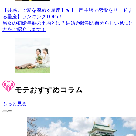
【共感力で愛を深める星座】&【自己主張で恋愛をリードす
る星座】ランキングTOP5！
男女の初婚年齢の平均とは？結婚適齢期の自分らしい見つけ
方をご紹介します！
モテ
おすすめコラム
もっと見る