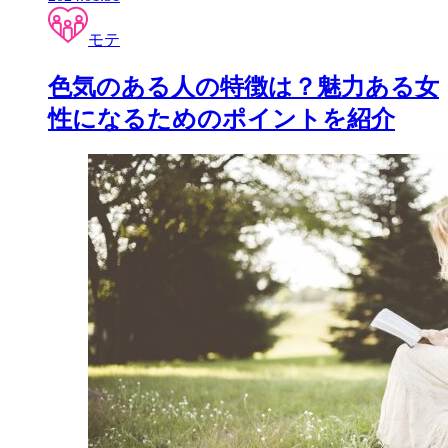
モテ
色気のある人の特徴は？魅力ある女
性になるためのポイントを紹介