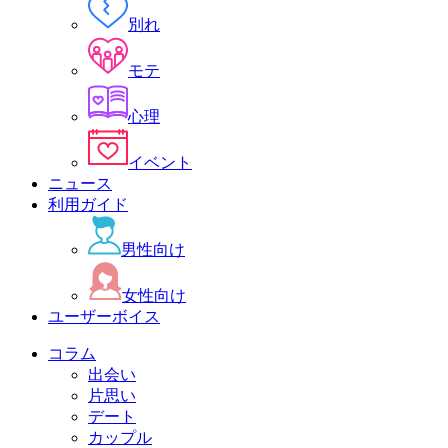
別れ
モテ
心理
イベント
ニュース
利用ガイド
男性向け
女性向け
ユーザーボイス
コラム
出会い
片思い
デート
カップル