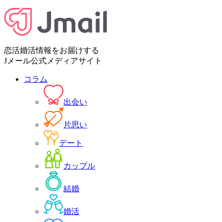
恋活婚活情報をお届けする
Jメール公式メディアサイト
コラム
出会い
片思い
デート
カップル
結婚
婚活