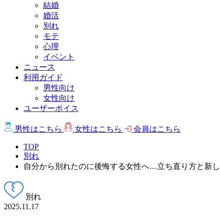
結婚
婚活
別れ
モテ
心理
イベント
ニュース
利用ガイド
男性向け
女性向け
ユーザーボイス
男性は
こちら
女性は
こちら
会員は
こちら
TOP
別れ
自分から別れたのに後悔する女性へ…立ち直り方と新し
別れ
2025.11.17