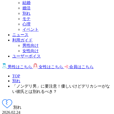
結婚
婚活
別れ
モテ
心理
イベント
ニュース
利用ガイド
男性向け
女性向け
ユーザーボイス
男性は
こちら
女性は
こちら
会員は
こちら
TOP
別れ
「ノンデリ男」に要注意！優しいけどデリカシーがな
い彼氏とは別れるべき？
別れ
2026.02.24