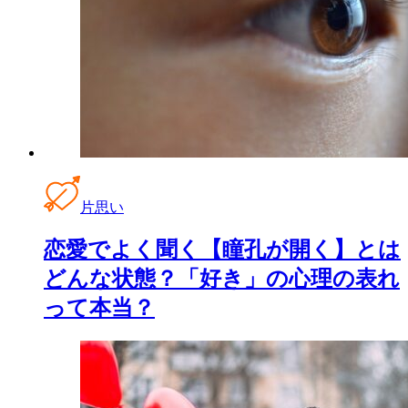
片思い
恋愛でよく聞く【瞳孔が開く】とは
どんな状態？「好き」の心理の表れ
って本当？