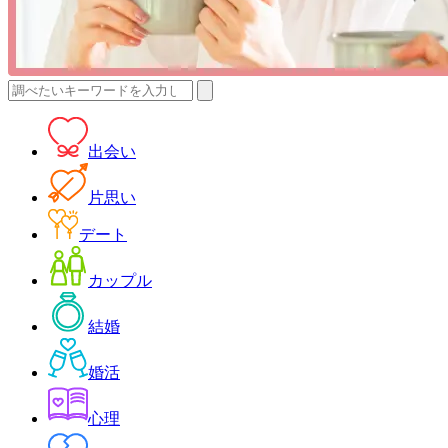
検
索:
出会い
片思い
デート
カップル
結婚
婚活
心理