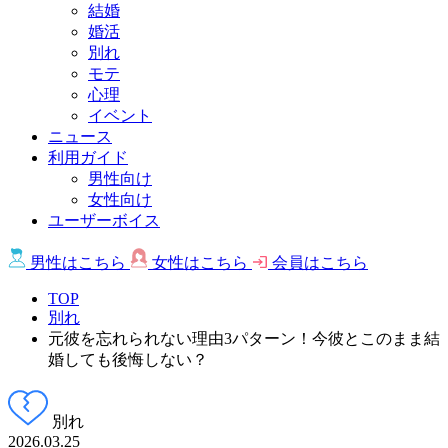
結婚
婚活
別れ
モテ
心理
イベント
ニュース
利用ガイド
男性向け
女性向け
ユーザーボイス
男性は
こちら
女性は
こちら
会員は
こちら
TOP
別れ
元彼を忘れられない理由3パターン！今彼とこのまま結
婚しても後悔しない？
別れ
2026.03.25