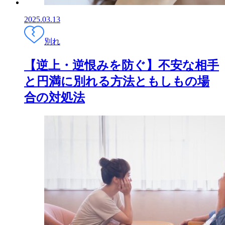
2025.03.13
別れ
【逆上・逆恨みを防ぐ】不安な相手
と円満に別れる方法ともしもの場
合の対処法