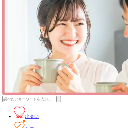
検
索:
出会い