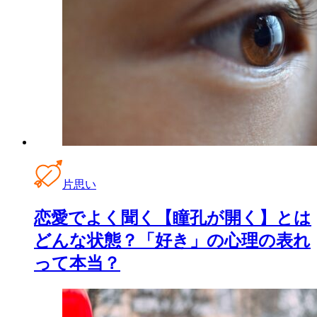
片思い
恋愛でよく聞く【瞳孔が開く】とは
どんな状態？「好き」の心理の表れ
って本当？