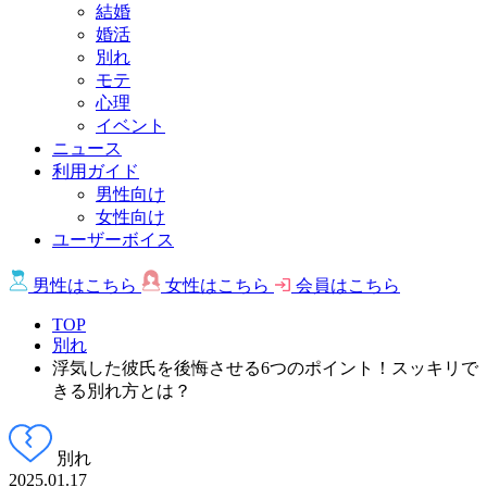
結婚
婚活
別れ
モテ
心理
イベント
ニュース
利用ガイド
男性向け
女性向け
ユーザーボイス
男性は
こちら
女性は
こちら
会員は
こちら
TOP
別れ
浮気した彼氏を後悔させる6つのポイント！スッキリで
きる別れ方とは？
別れ
2025.01.17