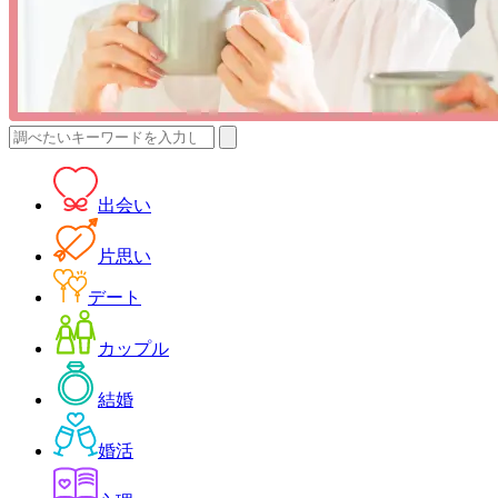
検
索:
出会い
片思い
デート
カップル
結婚
婚活