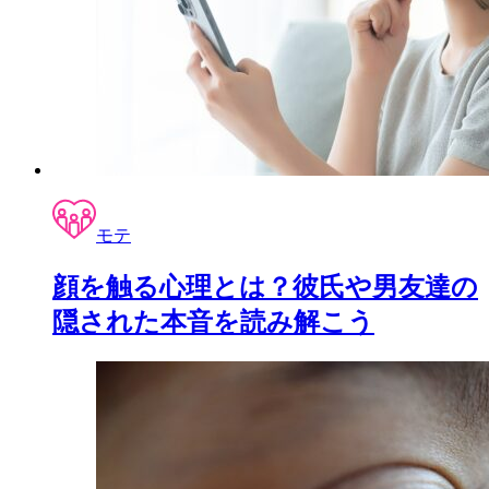
モテ
顔を触る心理とは？彼氏や男友達の
隠された本音を読み解こう