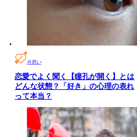
片思い
恋愛でよく聞く【瞳孔が開く】とは
どんな状態？「好き」の心理の表れ
って本当？