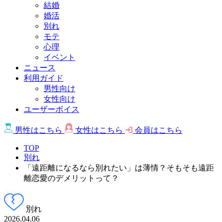
結婚
婚活
別れ
モテ
心理
イベント
ニュース
利用ガイド
男性向け
女性向け
ユーザーボイス
男性は
こちら
女性は
こちら
会員は
こちら
TOP
別れ
「遠距離になるなら別れたい」は薄情？そもそも遠距
離恋愛のデメリットって？
別れ
2026.04.06