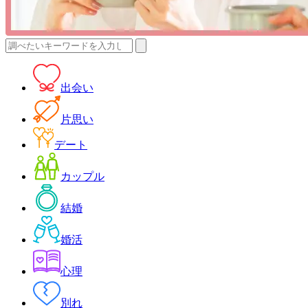
検
索:
出会い
片思い
デート
カップル
結婚
婚活
心理
別れ