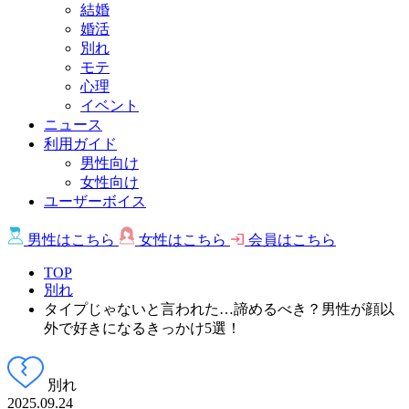
結婚
婚活
別れ
モテ
心理
イベント
ニュース
利用ガイド
男性向け
女性向け
ユーザーボイス
男性は
こちら
女性は
こちら
会員は
こちら
TOP
別れ
タイプじゃないと言われた…諦めるべき？男性が顔以
外で好きになるきっかけ5選！
別れ
2025.09.24