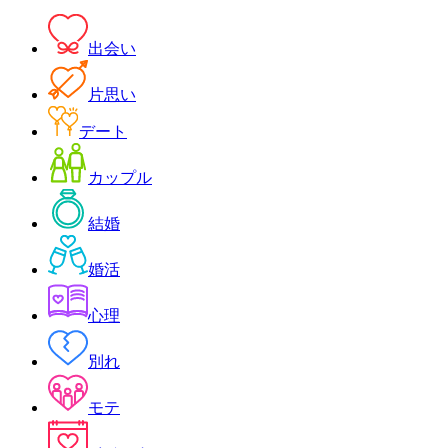
索:
出会い
片思い
デート
カップル
結婚
婚活
心理
別れ
モテ