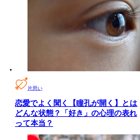
片思い
恋愛でよく聞く【瞳孔が開く】とは
どんな状態？「好き」の心理の表れ
って本当？