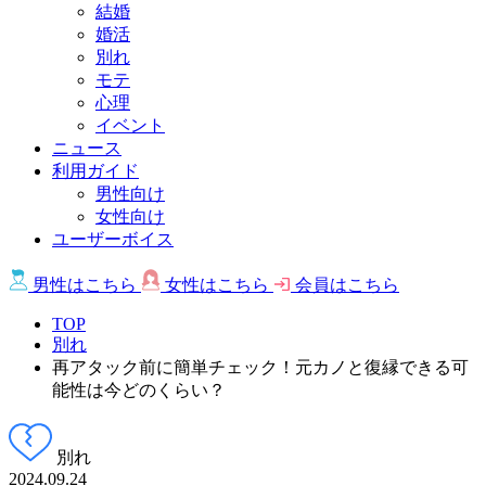
結婚
婚活
別れ
モテ
心理
イベント
ニュース
利用ガイド
男性向け
女性向け
ユーザーボイス
男性は
こちら
女性は
こちら
会員は
こちら
TOP
別れ
再アタック前に簡単チェック！元カノと復縁できる可
能性は今どのくらい？
別れ
2024.09.24