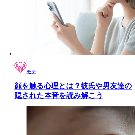
モテ
顔を触る心理とは？彼氏や男友達の
隠された本音を読み解こう