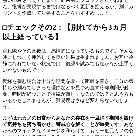
悪い印象を与えてしまい、結果的にブロックされかねませ
ん。復縁が実現するまではなるべく更新を控えるか、別アカ
ウントを作成して対処することをおすすめします。
□チェックその2：【別れてから3ヵ月
以上経っている】
別れ際やその直後は、感情的になっているものです。そんな
時にしつこく連絡しても良い結果は生まれません。お互い冷
静になれていない状況では、復縁を試みてもなかなか上手く
いかないものです。
復縁を望む場合は十分な期間を取って距離を置き、自分の気
持ちや別れてしまった理由などを見つめ直す冷却期間が必
要。時間が経つことで復縁が難しくなるのでは？と思う方も
いるかもしれませんが、難易度はさほど変わらないでしょ
う。
まずは元カノの日常からあなたの存在を一旦消す期間を設け
て気持ちを落ち着かせ、警戒心を解くことが重要
です。あな
たへのマイナスなイメージを和らげて、もう一度元カノの心