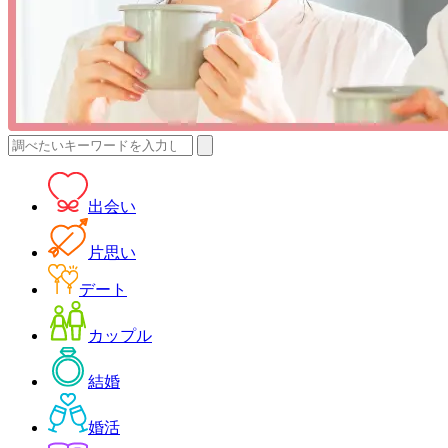
検
索:
出会い
片思い
デート
カップル
結婚
婚活