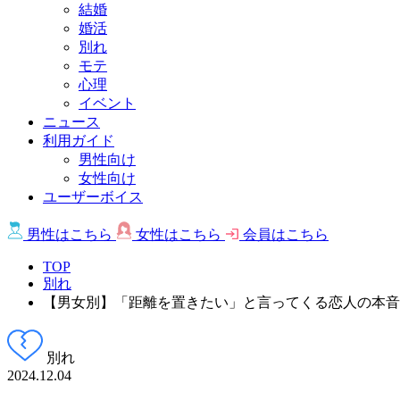
結婚
婚活
別れ
モテ
心理
イベント
ニュース
利用ガイド
男性向け
女性向け
ユーザーボイス
男性は
こちら
女性は
こちら
会員は
こちら
TOP
別れ
【男女別】「距離を置きたい」と言ってくる恋人の本音
別れ
2024.12.04