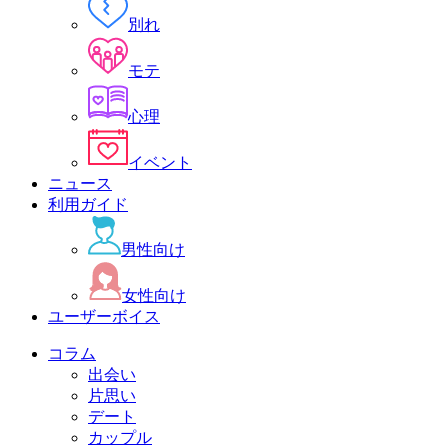
別れ
モテ
心理
イベント
ニュース
利用ガイド
男性向け
女性向け
ユーザーボイス
コラム
出会い
片思い
デート
カップル