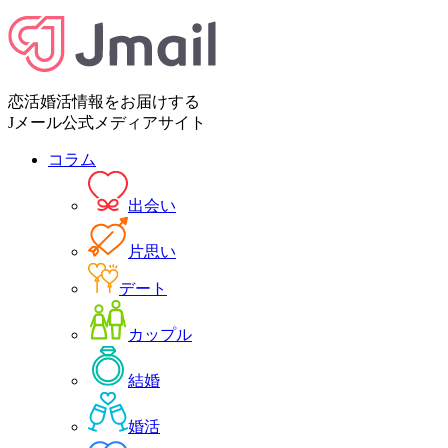
恋活婚活情報をお届けする
Jメール公式メディアサイト
コラム
出会い
片思い
デート
カップル
結婚
婚活