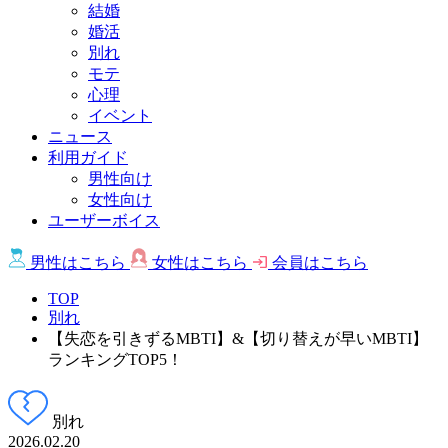
結婚
婚活
別れ
モテ
心理
イベント
ニュース
利用ガイド
男性向け
女性向け
ユーザーボイス
男性は
こちら
女性は
こちら
会員は
こちら
TOP
別れ
【失恋を引きずるMBTI】&【切り替えが早いMBTI】
ランキングTOP5！
別れ
2026.02.20