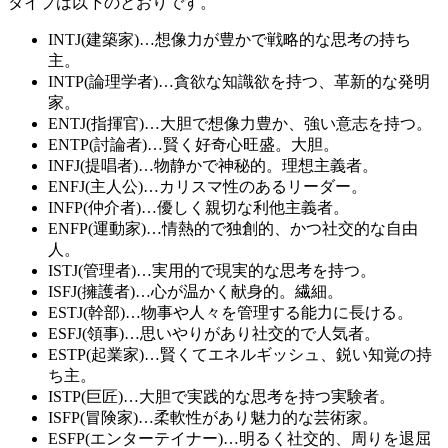
タイプは以下のとおりです。
INTJ(建築家)…想像力が豊かで戦略的な思考の持ち
主。
INTP(論理学者)…貪欲な知識欲を持つ、革新的な発明
家。
ENTJ(指揮官)…大胆で想像力豊か、強い意志を持つ。
ENTP(討論者)…賢く好奇心旺盛。大胆。
INFJ(提唱者)…物静かで神秘的。理想主義者。
ENFJ(主人公)…カリスマ性のあるリーダー。
INFP(仲介者)…優しく親切な利他主義者。
ENFP(運動家)…情熱的で独創的、かつ社交的な自由
人。
ISTJ(管理者)…実用的で現実的な思考を持つ。
ISFJ(擁護者)…心が温かく献身的。繊細。
ESTJ(幹部)…物事や人々を管理する能力に長ける。
ESFJ(領事)…思いやりがあり社交的で人気者。
ESTP(起業家)…賢くてエネルギッシュ、鋭い知覚の持
ち主。
ISTP(巨匠)…大胆で実践的な思考を持つ実験者。
ISFP(冒険家)…柔軟性があり魅力的な芸術家。
ESFP(エンターテイナー)…明るく社交的、周りを退屈