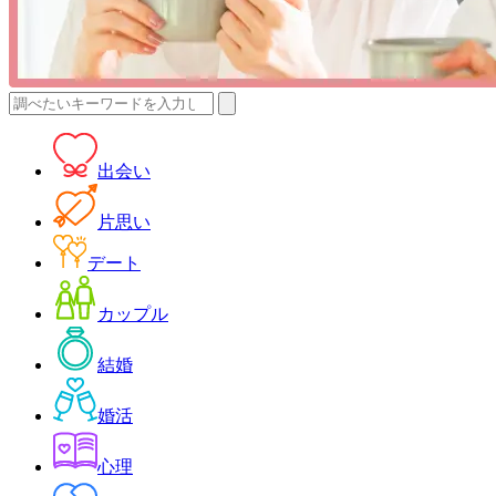
検
索:
出会い
片思い
デート
カップル
結婚
婚活
心理