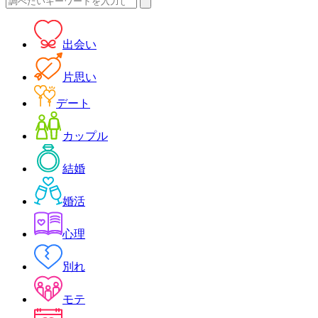
索:
出会い
片思い
デート
カップル
結婚
婚活
心理
別れ
モテ