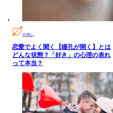
片思い
恋愛でよく聞く【瞳孔が開く】とは
どんな状態？「好き」の心理の表れ
って本当？