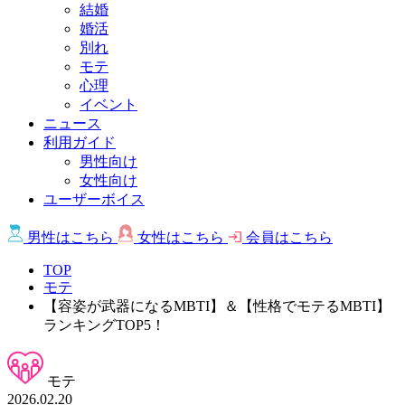
結婚
婚活
別れ
モテ
心理
イベント
ニュース
利用ガイド
男性向け
女性向け
ユーザーボイス
男性は
こちら
女性は
こちら
会員は
こちら
TOP
モテ
【容姿が武器になるMBTI】＆【性格でモテるMBTI】
ランキングTOP5！
モテ
2026.02.20