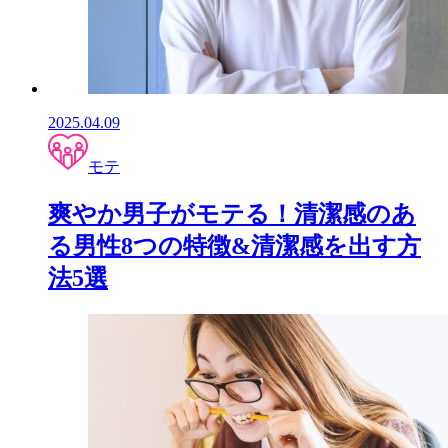
2025.04.09
モテ
爽やか男子がモテる！清潔感のあ
る男性8つの特徴&清潔感を出す方
法5選