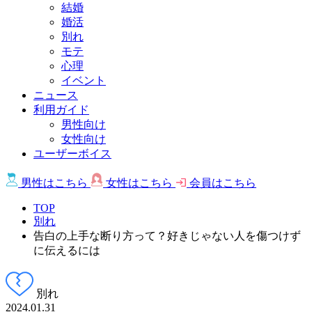
結婚
婚活
別れ
モテ
心理
イベント
ニュース
利用ガイド
男性向け
女性向け
ユーザーボイス
男性は
こちら
女性は
こちら
会員は
こちら
TOP
別れ
告白の上手な断り方って？好きじゃない人を傷つけず
に伝えるには
別れ
2024.01.31