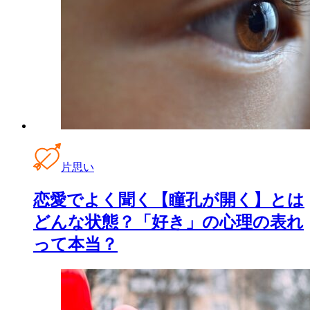
片思い
恋愛でよく聞く【瞳孔が開く】とは
どんな状態？「好き」の心理の表れ
って本当？