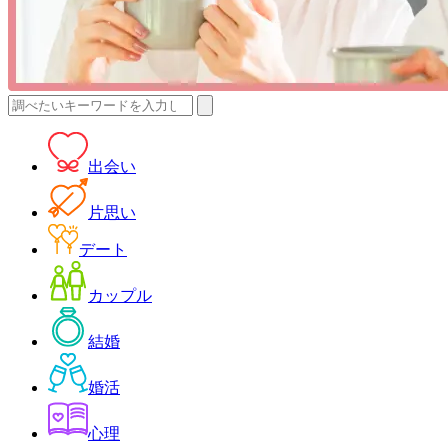
検
索:
出会い
片思い
デート
カップル
結婚
婚活
心理