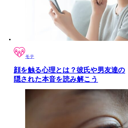
モテ
顔を触る心理とは？彼氏や男友達の
隠された本音を読み解こう