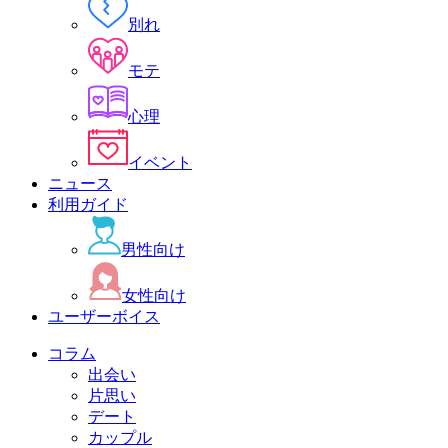
別れ
モテ
心理
イベント
ニュース
利用ガイド
男性向け
女性向け
ユーザーボイス
コラム
出会い
片思い
デート
カップル