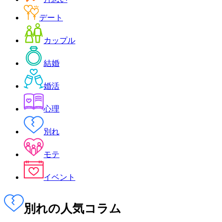
デート
カップル
結婚
婚活
心理
別れ
モテ
イベント
別れ
の人気コラム