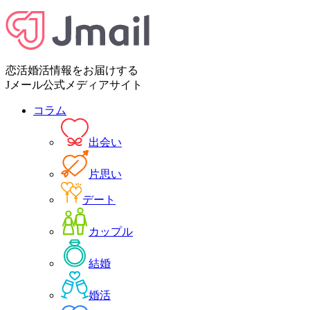
恋活婚活情報をお届けする
Jメール公式メディアサイト
コラム
出会い
片思い
デート
カップル
結婚
婚活