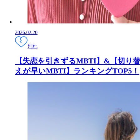
2026.02.20
別れ
【失恋を引きずるMBTI】&【切り
えが早いMBTI】ランキングTOP5！