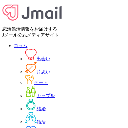
恋活婚活情報をお届けする
Jメール公式メディアサイト
コラム
出会い
片思い
デート
カップル
結婚
婚活