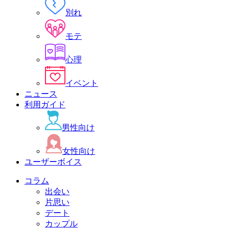
別れ
モテ
心理
イベント
ニュース
利用ガイド
男性向け
女性向け
ユーザーボイス
コラム
出会い
片思い
デート
カップル