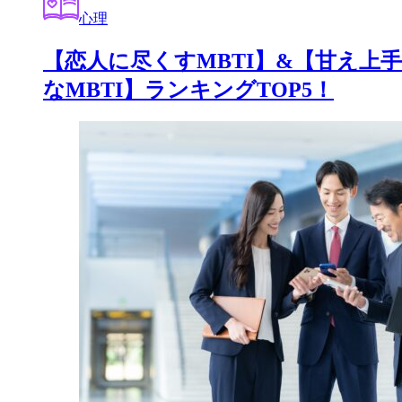
心理
【恋人に尽くすMBTI】&【甘え上手
なMBTI】ランキングTOP5！