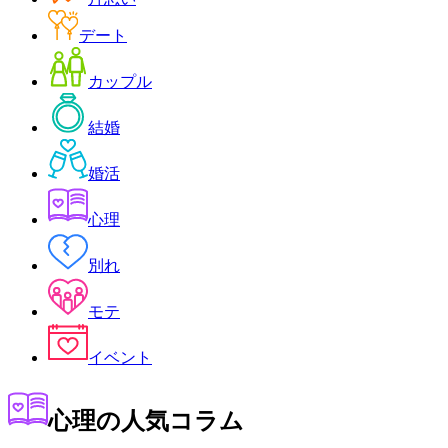
デート
カップル
結婚
婚活
心理
別れ
モテ
イベント
心理
の人気コラム