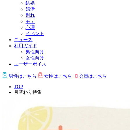
結婚
婚活
別れ
モテ
心理
イベント
ニュース
利用ガイド
男性向け
女性向け
ユーザーボイス
男性は
こちら
女性は
こちら
会員は
こちら
TOP
月替わり特集