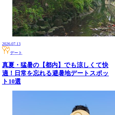
2026.07.13
デート
真夏・猛暑の【都内】でも涼しくて快
適！日常を忘れる避暑地デートスポッ
ト10選