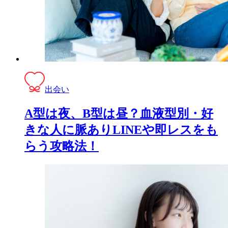
出会い
A型は夜、B型は昼？血液型別・好
きな人に脈ありLINEや即レスをも
らう攻略法！