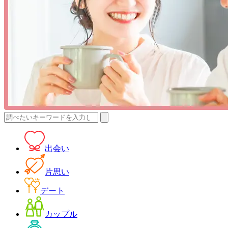
検
索:
出会い
片思い
デート
カップル