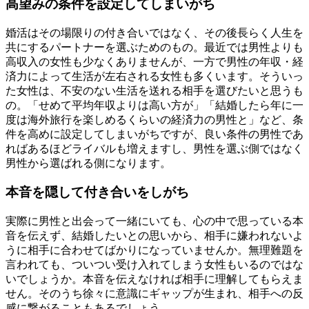
高望みの条件を設定してしまいがち
婚活はその場限りの付き合いではなく、その後長らく人生を
共にするパートナーを選ぶためのもの。最近では男性よりも
高収入の女性も少なくありませんが、一方で男性の年収・経
済力によって生活が左右される女性も多くいます。そういっ
た女性は、不安のない生活を送れる相手を選びたいと思うも
の。「せめて平均年収よりは高い方が」「結婚したら年に一
度は海外旅行を楽しめるくらいの経済力の男性と」など、条
件を高めに設定してしまいがちですが、良い条件の男性であ
ればあるほどライバルも増えますし、男性を選ぶ側ではなく
男性から選ばれる側になります。
本音を隠して付き合いをしがち
実際に男性と出会って一緒にいても、心の中で思っている本
音を伝えず、結婚したいとの思いから、相手に嫌われないよ
うに相手に合わせてばかりになっていませんか。無理難題を
言われても、ついつい受け入れてしまう女性もいるのではな
いでしょうか。本音を伝えなければ相手に理解してもらえま
せん。そのうち徐々に意識にギャップが生まれ、相手への反
感に繋がることもあるでしょう。