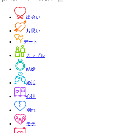
索:
出会い
片思い
デート
カップル
結婚
婚活
心理
別れ
モテ