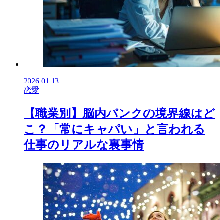
2026.01.13
恋愛
【職業別】脳内パンクの境界線はど
こ？「常にキャパい」と言われる
仕事のリアルな裏事情