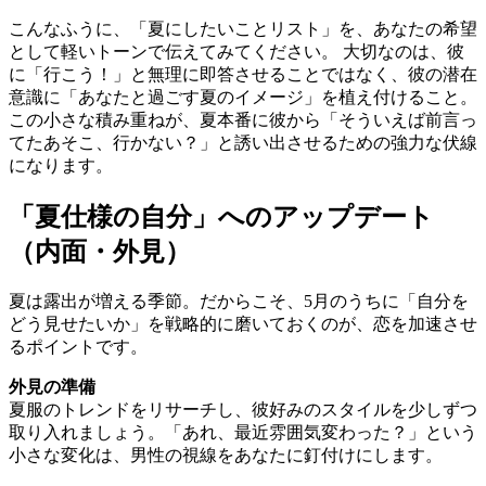
こんなふうに、「夏にしたいことリスト」を、あなたの希望
として軽いトーンで伝えてみてください。 大切なのは、彼
に「行こう！」と無理に即答させることではなく、彼の潜在
意識に「あなたと過ごす夏のイメージ」を植え付けること。
この小さな積み重ねが、夏本番に彼から「そういえば前言っ
てたあそこ、行かない？」と誘い出させるための強力な伏線
になります。
「夏仕様の自分」へのアップデート
（内面・外見）
夏は露出が増える季節。だからこそ、5月のうちに「自分を
どう見せたいか」を戦略的に磨いておくのが、恋を加速させ
るポイントです。
外見の準備
夏服のトレンドをリサーチし、彼好みのスタイルを少しずつ
取り入れましょう。「あれ、最近雰囲気変わった？」という
小さな変化は、男性の視線をあなたに釘付けにします。