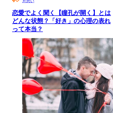
片思い
恋愛でよく聞く【瞳孔が開く】とは
どんな状態？「好き」の心理の表れ
って本当？