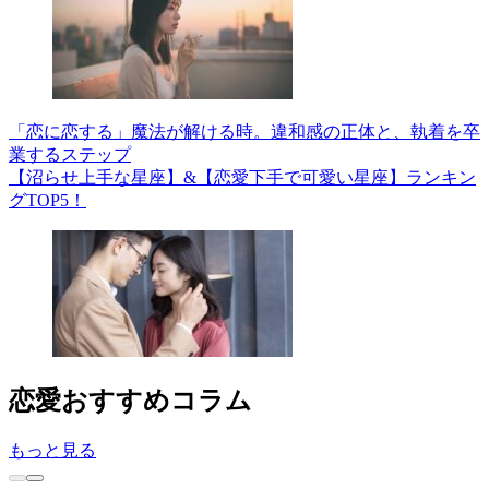
「恋に恋する」魔法が解ける時。違和感の正体と、執着を卒
業するステップ
【沼らせ上手な星座】&【恋愛下手で可愛い星座】ランキン
グTOP5！
恋愛
おすすめコラム
もっと見る