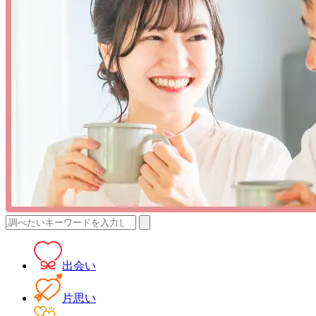
検
索:
出会い
片思い