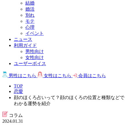
結婚
婚活
別れ
モテ
心理
イベント
ニュース
利用ガイド
男性向け
女性向け
ユーザーボイス
男性は
こちら
女性は
こちら
会員は
こちら
TOP
恋愛
顔のほくろ占いって？顔のほくろの位置と種類などで
わかる運勢を紹介
コラム
2024.01.31