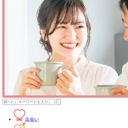
検
索:
出会い