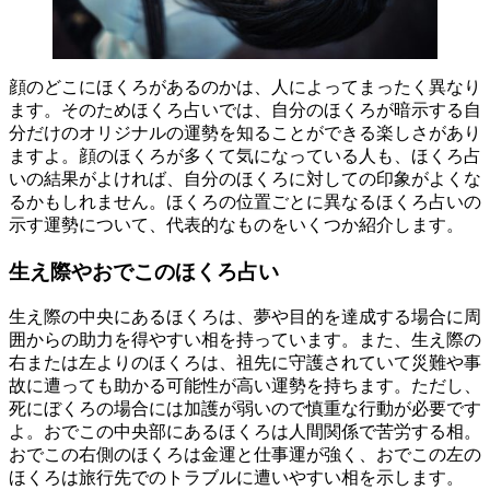
顔のどこにほくろがあるのかは、人によってまったく異なり
ます。そのためほくろ占いでは、自分のほくろが暗示する自
分だけのオリジナルの運勢を知ることができる楽しさがあり
ますよ。顔のほくろが多くて気になっている人も、ほくろ占
いの結果がよければ、自分のほくろに対しての印象がよくな
るかもしれません。ほくろの位置ごとに異なるほくろ占いの
示す運勢について、代表的なものをいくつか紹介します。
生え際やおでこのほくろ占い
生え際の中央にあるほくろは、夢や目的を達成する場合に周
囲からの助力を得やすい相を持っています。また、生え際の
右または左よりのほくろは、祖先に守護されていて災難や事
故に遭っても助かる可能性が高い運勢を持ちます。ただし、
死にぼくろの場合には加護が弱いので慎重な行動が必要です
よ。おでこの中央部にあるほくろは人間関係で苦労する相。
おでこの右側のほくろは金運と仕事運が強く、おでこの左の
ほくろは旅行先でのトラブルに遭いやすい相を示します。