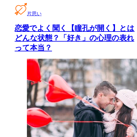
片思い
恋愛でよく聞く【瞳孔が開く】とは
どんな状態？「好き」の心理の表れ
って本当？