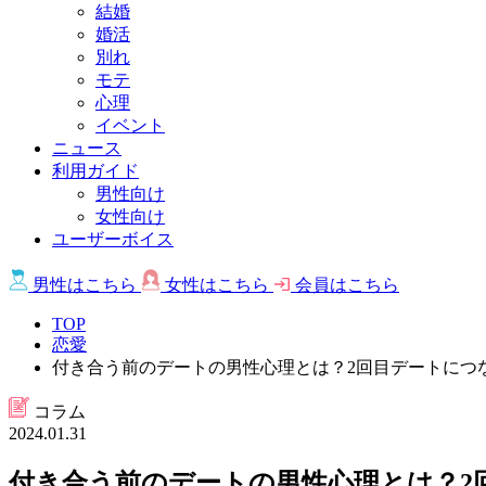
結婚
婚活
別れ
モテ
心理
イベント
ニュース
利用ガイド
男性向け
女性向け
ユーザーボイス
男性は
こちら
女性は
こちら
会員は
こちら
TOP
恋愛
付き合う前のデートの男性心理とは？2回目デートにつ
コラム
2024.01.31
付き合う前のデートの男性心理とは？2