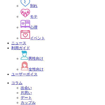
別れ
モテ
心理
イベント
ニュース
利用ガイド
男性向け
女性向け
ユーザーボイス
コラム
出会い
片思い
デート
カップル