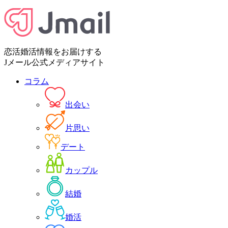
恋活婚活情報をお届けする
Jメール公式メディアサイト
コラム
出会い
片思い
デート
カップル
結婚
婚活