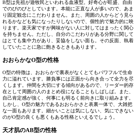
B型は先祖が遊牧民といわれる血液型。好奇心が旺盛、自由
でのびのびとしています。本能に正直な人が多いので、あま
り固定観念にこだわりません。また、周囲の人からどう見ら
れるかなども気になったりしないので、個性的で魅力的に映
ります。楽天家ですが興味がない人に対してはまったく関心
を持ちません。ただし、自分のこだわりがある分野に関して
はとても集中力があり、妥協をしない面も。その反面、執着
していたことに急に飽きるときもあります。
おおらかなO型の性格
O型の特徴は、おおらかで裏表がなくとてもパワフルで生命
力に溢れています。勝負事には正面から向き合って全力を尽
くします。仲間を大切にする傾向があるので、リーダー的存
在として周囲の人のまとめ役になることもしばしば。また、
自己肯定感が強く、何事にも明るく前向きに取り組みます。
しかし、O型の魅力であるおおらかさと表裏一体で、大雑把
な一面もあります。細かいことは気にしない、気にできない
のがO型の良くも悪くもある性格といえるでしょう。
天才肌のAB型の性格