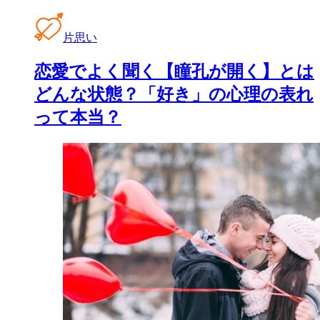
片思い
恋愛でよく聞く【瞳孔が開く】とは
どんな状態？「好き」の心理の表れ
って本当？