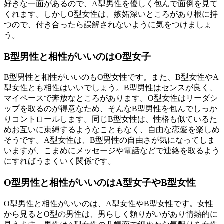
好きな一面があるので、A型男性を優しく包んで面倒を見て
くれます。しかしO型女性は、嫉妬深いところがあり根に持
つので、付き合ったら誤解されないように気をつけましょ
う。
B型男性と相性がいいのはO型女子
B型男性と相性がいいのもO型女性です。また、B型女性やA
型女性とも相性はいいでしょう。B型男性はセンスが良く、
マイペースで奔放なところがあります。O型女性はリーダシ
ップを取るのが得意なため、そんなB型男性を包んでしっか
りコントロールします。同じB型女性は、性格も似ているた
めお互いに束縛するようなこともなく、自由な恋愛を楽しめ
そうです。A型女性は、B型男性の自由さが気になってしま
いますが、こまめにメッセージや電話などで連絡を取るよう
にすればうまくいく関係です。
O型男性と相性がいいのはA型女子やB型女性
O型男性と相性がいいのは、A型女性やB型女性です。女性
から見るとO型の男性は、男らしく頼りがいがあり情熱的に