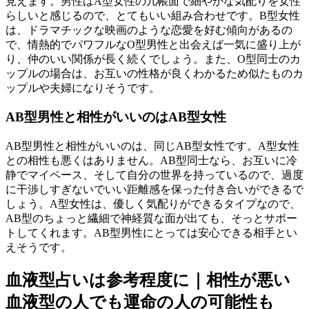
見えます。男性はA型女性の几帳面で細やかな気配りを女性
らしいと感じるので、とてもいい組み合わせです。B型女性
は、ドラマチックな映画のような恋愛を好む傾向があるの
で、情熱的でパワフルなO型男性と出会えば一気に盛り上が
り、仲のいい関係が長く続くでしょう。また、O型同士のカ
ップルの場合は、お互いの性格が良くわかるため似たものカ
ップルや夫婦になりそうです。
AB型男性と相性がいいのはAB型女性
AB型男性と相性がいいのは、同じAB型女性です。A型女性
との相性も悪くはありません。AB型同士なら、お互いに冷
静でマイペース、そして自分の世界を持っているので、過度
に干渉しすぎないでいい距離感を保った付き合いができるで
しょう。A型女性は、優しく気配りができるタイプなので、
AB型のちょっと繊細で神経質な面が出ても、そっとサポー
トしてくれます。AB型男性にとっては安心できる相手とい
えそうです。
血液型占いは参考程度に｜相性が悪い
血液型の人でも運命の人の可能性も