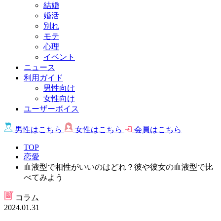
結婚
婚活
別れ
モテ
心理
イベント
ニュース
利用ガイド
男性向け
女性向け
ユーザーボイス
男性は
こちら
女性は
こちら
会員は
こちら
TOP
恋愛
血液型で相性がいいのはどれ？彼や彼女の血液型で比
べてみよう
コラム
2024.01.31