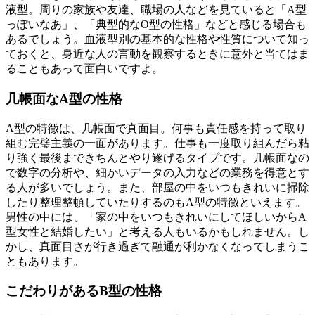
液型。周りの家族や友達、職場の人などを見ていると「A型
っぽいなあ」、「典型的なO型の性格」などと感じる場合も
あるでしょう。血液型別の基本的な性格や性質について知っ
ておくと、身近な人の言動を観察するときに意外と当てはま
ることもあって面白いですよ。
几帳面なA型の性格
A型の特徴は、几帳面で真面目。何事も責任感を持って取り
組む完璧主義の一面があります。仕事も一度取り組んだら粘
り強く最後まできちんとやり遂げるタイプです。几帳面なの
で数字の分析や、細かいデータの入力などの業務を得意とす
る人が多いでしょう。また、部屋の中をいつもきれいに掃除
したり整理整頓していたりするのもA型の特徴といえます。
男性の中には、「家の中をいつもきれいにしてほしいからA
型女性と結婚したい」と考える人もいるかもしれません。し
かし、真面目さが行き過ぎて融通が利かなくなってしまうこ
ともあります。
こだわりがあるB型の性格