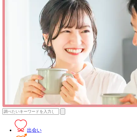
検
索:
出会い