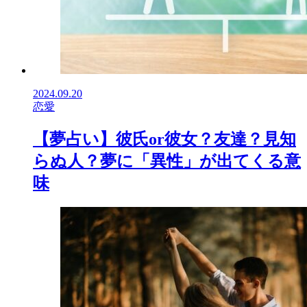
2024.09.20
恋愛
【夢占い】彼氏or彼女？友達？見知
らぬ人？夢に「異性」が出てくる意
味