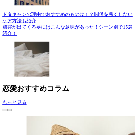
ドタキャンの理由でおすすめのものは！？関係を悪くしない
ケア方法も紹介
幽霊が出てくる夢にはこんな意味があった！シーン別で15選
紹介！
恋愛
おすすめコラム
もっと見る