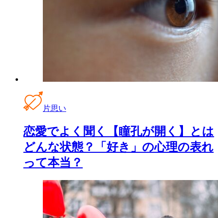
片思い
恋愛でよく聞く【瞳孔が開く】とは
どんな状態？「好き」の心理の表れ
って本当？