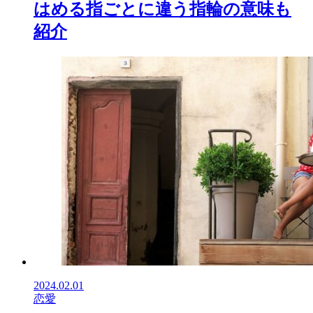
はめる指ごとに違う指輪の意味も
紹介
2024.02.01
恋愛