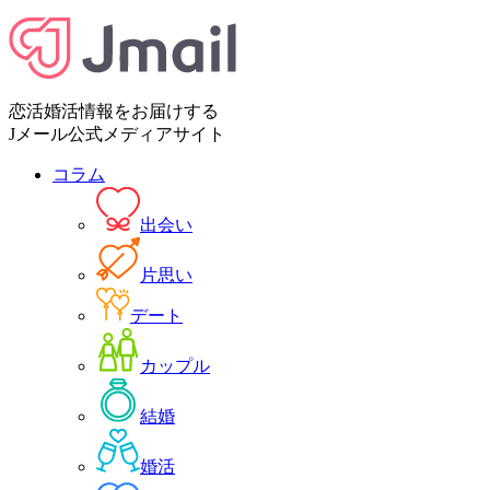
恋活婚活情報をお届けする
Jメール公式メディアサイト
コラム
出会い
片思い
デート
カップル
結婚
婚活