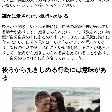
らくは、周囲の人との関わりをよく観察して恋愛のチャンス
がないかアンテナを張ってみてください。
誰かに愛されたい気持ちがある
後ろから抱きしめられる夢には、自分の深層心理が表れてい
る場合があります。抱きしめられたい、つまり愛されたい願
望が自分自身の中にあるのかもしれません。無意識に誰かに
守られたい、自分を見てほしいと心のどこかで思っていた
り、普段の生活で落ち込むことや孤独を感じることがあった
りして、後ろから抱きしめられる夢を見ていることがありま
す。自分の心と静かに向き合ってみましょう。
後ろから抱きしめる行為には意味があ
る