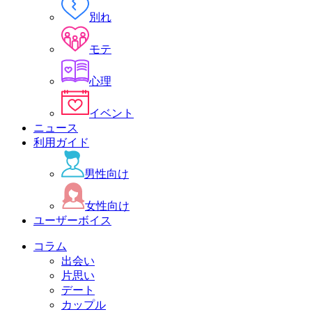
別れ
モテ
心理
イベント
ニュース
利用ガイド
男性向け
女性向け
ユーザーボイス
コラム
出会い
片思い
デート
カップル