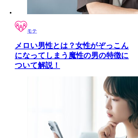
モテ
メロい男性とは？女性がぞっこん
になってしまう魔性の男の特徴に
ついて解説！