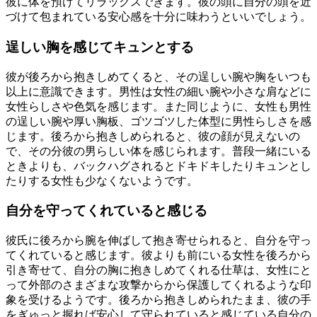
彼に体を預けてリラックスできます。彼の頭に自分の頭を近
づけて包まれている安心感を十分に味わうといいでしょう。
逞しい胸を感じてキュンとする
彼が後ろから抱きしめてくると、その逞しい腕や胸をいつも
以上に意識できます。男性は女性の細い腕や小さな肩などに
女性らしさや色気を感じます。また同じように、女性も男性
の逞しい腕や厚い胸板、ゴツゴツした体型に男性らしさを感
じます。後ろから抱きしめられると、彼の顔が見えないの
で、その分彼の男らしい体を感じられます。普段一緒にいる
ときよりも、バックハグされるとドキドキしたりキュンとし
たりする女性も少なくないようです。
自分を守ってくれていると感じる
彼氏に後ろから腕を伸ばして抱き寄せられると、自分を守っ
てくれていると感じます。彼よりも前にいる女性を後ろから
引き寄せて、自分の胸に抱きしめてくれる仕草は、女性にと
って外部のさまざまな攻撃からから保護してくれるような印
象を受けるようです。後ろから抱きしめられたまま、彼の手
をぎゅっと握れば安心して守られていると感じている自分の