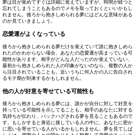
夢は目が覚めてすぐは詳細に覚えていますが、時間が経つと
忘れてしまうこともあるのでメモを取っておくといいかもし
れません。後ろから抱きしめられる夢にはどんな意味がある
のか見ていきましょう。
恋愛運がよくなっている
後ろから抱きしめられる夢だけを覚えていて誰に抱きしめら
れたのかわからない場合、あなたの恋愛運が高まっている可
能性があります。相手がどんな人だったのか覚えていない、
最初から抱きしめられた人の印象がないのなら、複数の人か
ら注目されていることも。近いうちに何人かの人に告白され
るモテ期が到来するかもしれません。
他の人が好意を寄せている可能性も
後ろから抱きしめられる夢には、誰かが自分に対して好意を
持っている可能性を示してることも。相手のあなたに対する
気持ちが伝わり、バックハグされる夢を見ることもあるので
す。もしかすると身近に接している人の中に、あなたに密か
に思いを寄せている人がいるかもしれません。夢を見てしば