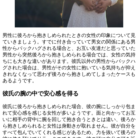
男性に後ろから抱きしめられたときの女性の印象について見
ていきましょう。すでに付き合っていて男女の関係にある男
性からバックハグされる場合と、お互い友達だと思っていた
男性から突然後ろから抱きしめられる場合では、女性の気持
ちにも大きな違いがあります。彼氏以外の男性からバックハ
グされた場合は、男性がその女性に抱いている気持ちが抑え
きれなくなって思わず後ろから抱きしめてしまったケースも
あるようです。
彼氏の腕の中で安心感を得る
彼氏に後ろから抱きしめられた場合、彼の腕にしっかり包ま
れて安心感を感じる女性が多いようです。面と向かってお互
いに相手の背中に腕を回して抱き合うときとは違い、後ろか
ら抱きしめられると女性は身動きが取れません。彼が自分を
すべて包んでいてくれる感じがあるため、力を抜いて後ろの