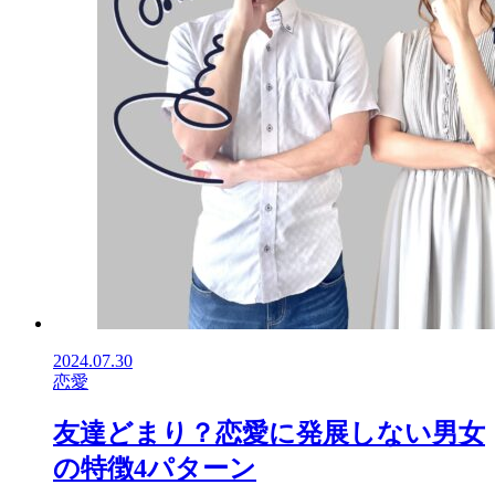
2024.07.30
恋愛
友達どまり？恋愛に発展しない男女
の特徴4パターン