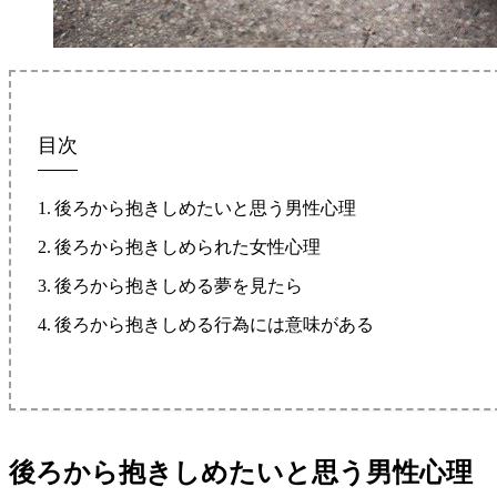
目次
後ろから抱きしめたいと思う男性心理
後ろから抱きしめられた女性心理
後ろから抱きしめる夢を見たら
後ろから抱きしめる行為には意味がある
後ろから抱きしめたいと思う男性心理