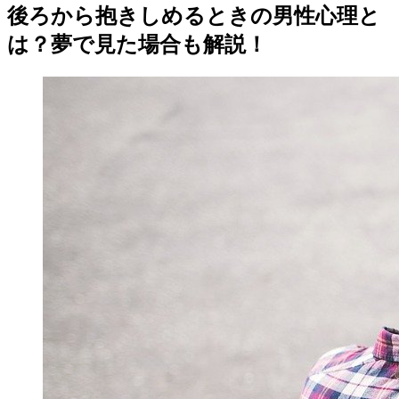
後ろから抱きしめるときの男性心理と
は？夢で見た場合も解説！