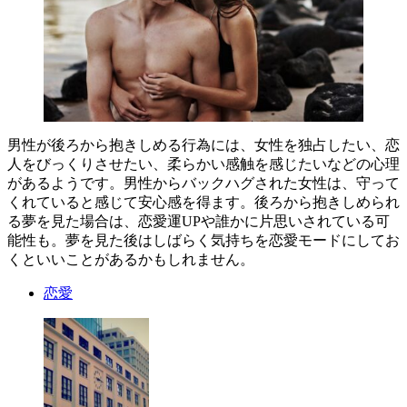
男性が後ろから抱きしめる行為には、女性を独占したい、恋
人をびっくりさせたい、柔らかい感触を感じたいなどの心理
があるようです。男性からバックハグされた女性は、守って
くれていると感じて安心感を得ます。後ろから抱きしめられ
る夢を見た場合は、恋愛運UPや誰かに片思いされている可
能性も。夢を見た後はしばらく気持ちを恋愛モードにしてお
くといいことがあるかもしれません。
恋愛