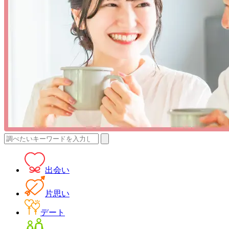
検
索:
出会い
片思い
デート