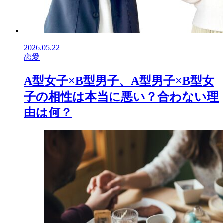
2026.05.22
恋愛
A型女子×B型男子、A型男子×B型女
子の相性は本当に悪い？合わない理
由は何？