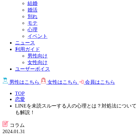
結婚
婚活
別れ
モテ
心理
イベント
ニュース
利用ガイド
男性向け
女性向け
ユーザーボイス
男性は
こちら
女性は
こちら
会員は
こちら
TOP
恋愛
LINEを未読スルーする人の心理とは？対処法について
も解説！
コラム
2024.01.31