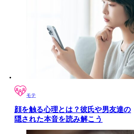
モテ
顔を触る心理とは？彼氏や男友達の
隠された本音を読み解こう