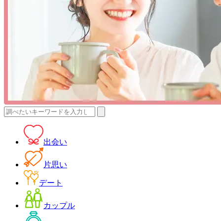
検
索:
出会い
片思い
デート
カップル