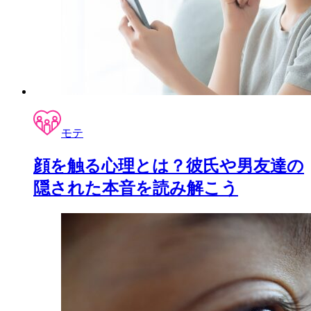
モテ
顔を触る心理とは？彼氏や男友達の
隠された本音を読み解こう