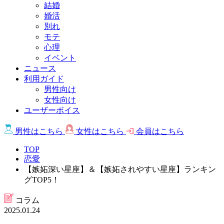
結婚
婚活
別れ
モテ
心理
イベント
ニュース
利用ガイド
男性向け
女性向け
ユーザーボイス
男性は
こちら
女性は
こちら
会員は
こちら
TOP
恋愛
【嫉妬深い星座】＆【嫉妬されやすい星座】ランキン
グTOP5！
コラム
2025.01.24