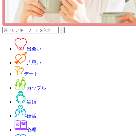
検
索:
出会い
片思い
デート
カップル
結婚
婚活
心理