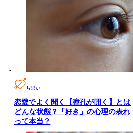
片思い
恋愛でよく聞く【瞳孔が開く】とは
どんな状態？「好き」の心理の表れ
って本当？