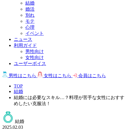
結婚
婚活
別れ
モテ
心理
イベント
ニュース
利用ガイド
男性向け
女性向け
ユーザーボイス
男性は
こちら
女性は
こちら
会員は
こちら
TOP
結婚
結婚には必要なスキル…？料理が苦手な女性におすす
めしたい克服法！
結婚
2025.02.03