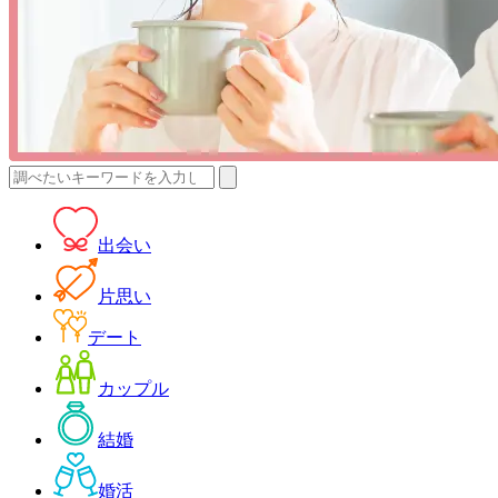
検
索:
出会い
片思い
デート
カップル
結婚
婚活