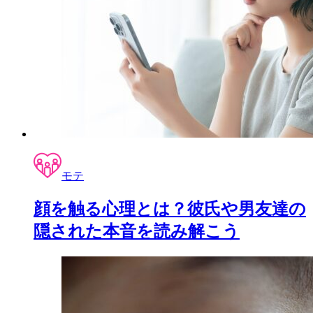
モテ
顔を触る心理とは？彼氏や男友達の
隠された本音を読み解こう