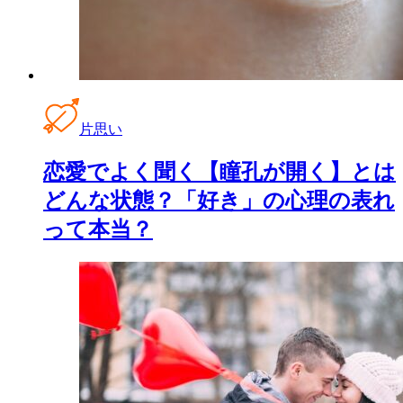
片思い
恋愛でよく聞く【瞳孔が開く】とは
どんな状態？「好き」の心理の表れ
って本当？