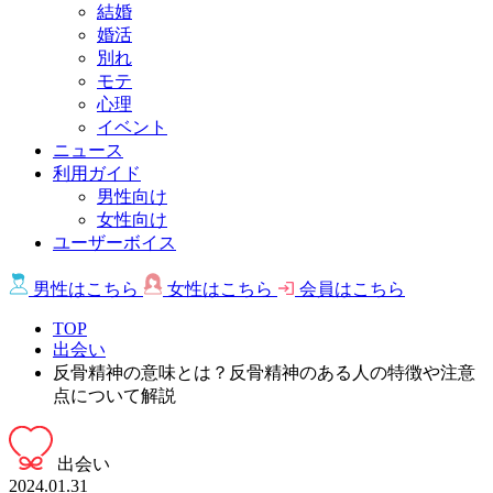
結婚
婚活
別れ
モテ
心理
イベント
ニュース
利用ガイド
男性向け
女性向け
ユーザーボイス
男性は
こちら
女性は
こちら
会員は
こちら
TOP
出会い
反骨精神の意味とは？反骨精神のある人の特徴や注意
点について解説
出会い
2024.01.31