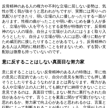
反骨精神のある人の権力や不利な立場に屈しない姿勢は、気
性が荒く我が強そうと思われがちですが、実際には周りへの
気配りができたり、弱い立場の人に優しかったりする一面が
あります。性根の曲がったことや弱い者いじめを嫌う人が多
く、立場が弱い人を守ろうとする姿勢が特徴的です。反骨精
神のない人の場合、自分より立場が上の人にはうまく取り入
ろうとしたり、自分より立場が弱い人には思い通りに動かす
ため威圧的に接したりすることがあるでしょう。反骨精神の
ある人は人間的に格好悪いことを好まないため、ずる賢い支
配欲は微塵も持っていないのです。
意に反することはしない真面目な努力家
意に反することはしない反骨精神のある人の特徴は、常に他
の意見に否定的であったり、自分の意見を無理にでも押し通
そうとしたりするようなわがままとは異なります。権力があ
る人や立場が上の人に対しても媚びずに納得できないことに
意見できるのは、真面目で惜しまない努力に裏打ちされた自
信があるからです。言うことを素直に聞かず可愛げがないと
思われるか、努力家で向上心があると思われるかは、言葉と
行動によって判断されることが多いでしょう。立場が上の人