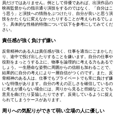
員だけではありません。例として俳優であれば、出演作品の
映画監督からの指示通り演技をするのではなく、「自分はこ
う思う」と演技への情熱をぶつけたり、自分が良いと思う演
技をかたくなに変えなかったりすることが考えられるでしょ
う。具体的な性格的特徴について以下を参考にしてみてくだ
さい。
責任感が強く負けず嫌い
反骨精神のある人は責任感が強く、仕事を適当にごまかした
り、途中で投げ出したりすることを嫌います。自分の仕事や
役割をまっとうする上に、物事を論理的に考える力もあるで
しょう。一生懸命な姿勢に周囲からの信頼も加わることで、
結果的に自分の考えにより一層自信がつくのです。また、反
骨精神のある人は、仕事でもプライベートでも常に負けず嫌
いな特徴があります。自分の考えの正しさを確信しているの
に考えが通らない場合には、周りから見ると些細なことでも
意見を曲げたり妥協したりできず、反発しているように捉え
られてしまうケースがあります。
周りへの気配りができて弱い立場の人に優しい