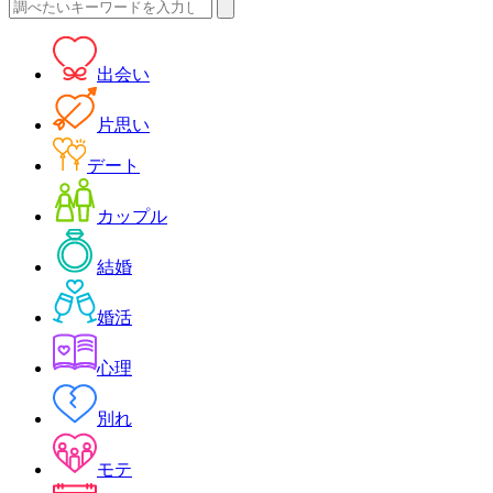
検
索:
出会い
片思い
デート
カップル
結婚
婚活
心理
別れ
モテ