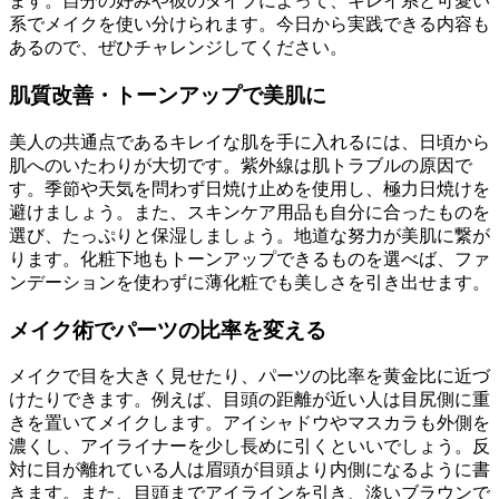
ます。自分の好みや彼のタイプによって、キレイ系と可愛い
系でメイクを使い分けられます。今日から実践できる内容も
あるので、ぜひチャレンジしてください。
肌質改善・トーンアップで美肌に
美人の共通点であるキレイな肌を手に入れるには、日頃から
肌へのいたわりが大切です。紫外線は肌トラブルの原因で
す。季節や天気を問わず日焼け止めを使用し、極力日焼けを
避けましょう。また、スキンケア用品も自分に合ったものを
選び、たっぷりと保湿しましょう。地道な努力が美肌に繋が
ります。化粧下地もトーンアップできるものを選べば、ファ
ンデーションを使わずに薄化粧でも美しさを引き出せます。
メイク術でパーツの比率を変える
メイクで目を大きく見せたり、パーツの比率を黄金比に近づ
けたりできます。例えば、目頭の距離が近い人は目尻側に重
きを置いてメイクします。アイシャドウやマスカラも外側を
濃くし、アイライナーを少し長めに引くといいでしょう。反
対に目が離れている人は眉頭が目頭より内側になるように書
きます。また、目頭までアイラインを引き、淡いブラウンで