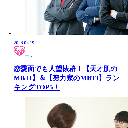
2026.03.19
モテ
恋愛面でも人望抜群！【天才肌の
MBTI】＆【努力家のMBTI】ラン
キングTOP5！