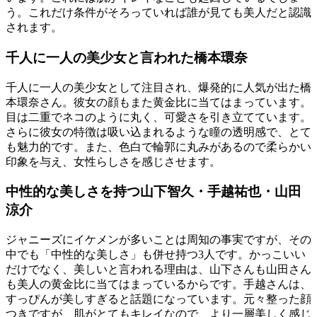
う。これだけ条件がそろっていれば誰が見ても美人だと認識
されます。
千人に一人の美少女と言われた橋本環奈
千人に一人の美少女として注目され、爆発的に人気が出た橋
本環奈さん。彼女の顔もまた黄金比に当てはまっています。
目は二重でネコのように丸く、可愛さを引き立てています。
さらに彼女の特徴は吸い込まれるような瞳の透明感で、とて
も魅力的です。また、色白で輪郭に丸みがあるので柔らかい
印象を与え、女性らしさを感じさせます。
中性的な美しさを持つ山下智久・手越祐也・山田
涼介
ジャニーズにイケメンが多いことは周知の事実ですが、その
中でも「中性的な美しさ」も併せ持つ3人です。かっこいい
だけでなく、美しいと言われる理由は、山下さんも山田さん
も美人の黄金比に当てはまっているからです。手越さんは、
すっぴんが美しすぎると話題になっています。元々整った顔
つきですが、肌がとてもキレイなので、より一層美しく感じ