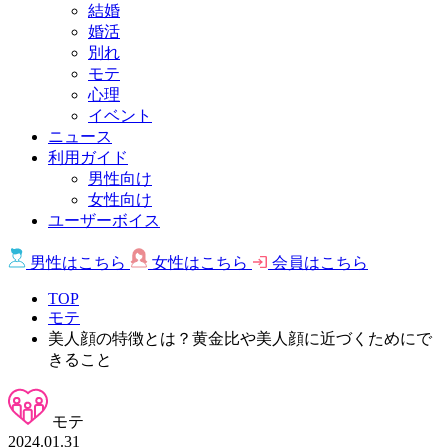
結婚
婚活
別れ
モテ
心理
イベント
ニュース
利用ガイド
男性向け
女性向け
ユーザーボイス
男性は
こちら
女性は
こちら
会員は
こちら
TOP
モテ
美人顔の特徴とは？黄金比や美人顔に近づくためにで
きること
モテ
2024.01.31