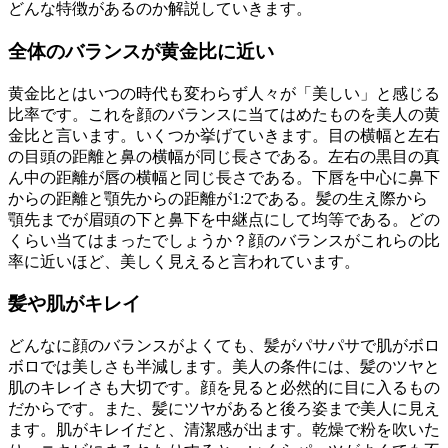
どんな特徴があるのか解説していきます。
全体のバランスが黄金比に近い
黄金比とはいつの時代も変わらず人々が「美しい」と感じる
比率です。これを顔のバランスに当てはめたものを美人の黄
金比と言います。いくつか挙げていきます。目の横幅と左右
の目頭の距離と鼻の横幅が同じ長さである。左右の黒目の真
ん中の距離が唇の横幅と同じ長さである。下唇を中心に鼻下
からの距離と顎先からの距離が1:2である。髪の生え際から
顎先までが眉頭の下と鼻下を中継点にして均等である。どの
くらい当てはまったでしょうか？顔のバランスがこれらの比
率に近いほど、美しく見えると言われています。
髪や肌がキレイ
どんなに顔のバランスがよくても、髪がパサパサで肌がボロ
ボロでは美しさも半減します。美人の条件には、髪のツヤと
肌のキレイさも大切です。顔を見ると必然的に目に入るもの
だからです。また、髪にツヤがあると後ろ姿まで美人に見え
ます。肌がキレイだと、清潔感が出ます。乾燥で粉を吹いた