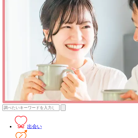
検
索:
出会い