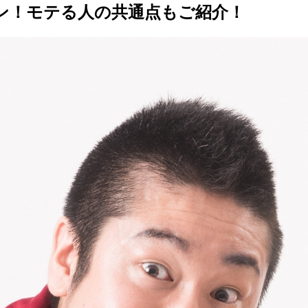
ン！モテる人の共通点もご紹介！