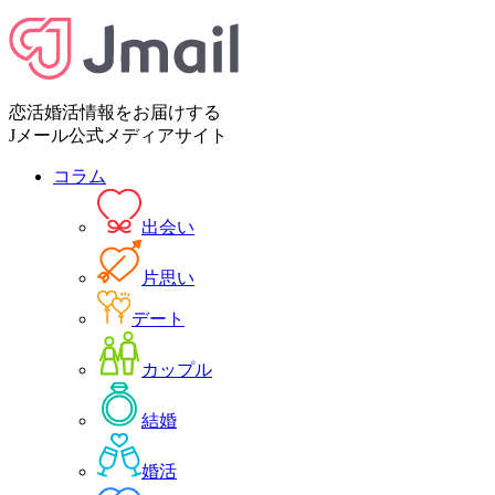
恋活婚活情報をお届けする
Jメール公式メディアサイト
コラム
出会い
片思い
デート
カップル
結婚
婚活