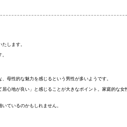
いたします。
す。
な、母性的な魅力を感じるという男性が多いようです。
て居心地が良い」と感じることが大きなポイント。家庭的な女
働いているのかもしれません。