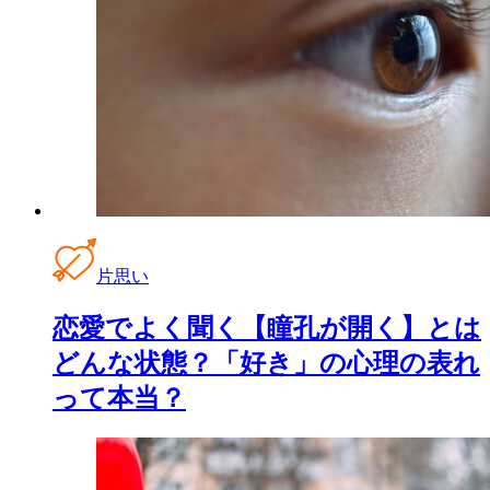
片思い
恋愛でよく聞く【瞳孔が開く】とは
どんな状態？「好き」の心理の表れ
って本当？