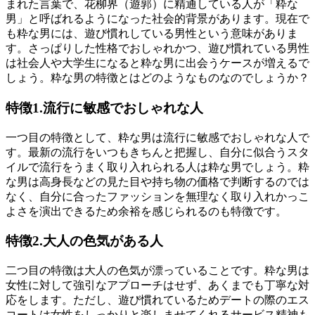
まれた言葉で、花柳界（遊郭）に精通している人が「粋な
男」と呼ばれるようになった社会的背景があります。現在で
も粋な男には、遊び慣れしている男性という意味がありま
す。さっぱりした性格でおしゃれかつ、遊び慣れている男性
は社会人や大学生になると粋な男に出会うケースが増えるで
しょう。粋な男の特徴とはどのようなものなのでしょうか？
特徴1.流行に敏感でおしゃれな人
一つ目の特徴として、粋な男は流行に敏感でおしゃれな人で
す。最新の流行をいつもきちんと把握し、自分に似合うスタ
イルで流行をうまく取り入れられる人は粋な男でしょう。粋
な男は高身長などの見た目や持ち物の価格で判断するのでは
なく、自分に合ったファッションを無理なく取り入れかっこ
よさを演出できるため余裕を感じられるのも特徴です。
特徴2.大人の色気がある人
二つ目の特徴は大人の色気が漂っていることです。粋な男は
女性に対して強引なアプローチはせず、あくまでも丁寧な対
応をします。ただし、遊び慣れているためデートの際のエス
コートは女性をしっかりと楽しませてくれるサービス精神も