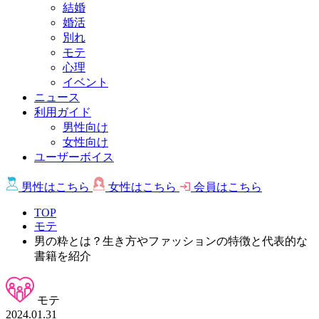
結婚
婚活
別れ
モテ
心理
イベント
ニュース
利用ガイド
男性向け
女性向け
ユーザーボイス
男性は
こちら
女性は
こちら
会員は
こちら
TOP
モテ
男の粋とは？生き方やファッションの特徴と代表的な
書籍を紹介
モテ
2024.01.31