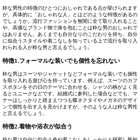
粋な男性の特徴のひとつにおしゃれである点が挙げられます
が、具体的に「おしゃれな人」とはどのような特徴があるの
でしょうか。流行ファッションを無闇に全て取り入れること
や、高価なブランド物で身を包むことは粋な男のおしゃれで
はありません。あくまでも自分なりのこだわりを持ち、自分
に似合うスタイルや着こなしを知っている上で流行を取り入
れられる人が粋な男と言えるでしょう。
特徴1.フォーマルな装いでも個性を忘れない
粋な男はスーツやジャケットなどフォーマルな装いでも個性
を取り入れる遊び心を持っています。例えば、スーツのカフ
スボタンをその日のテーマに合わせる、シャツの柄がよく見
るとユニークなどです。結婚式に参列した場合などでも、マ
ナーはしっかりと踏まえつつも蝶ネクタイやメガネのデザイ
ンで個性を出す人を見かけますが、そのような人は粋な男性
と言えるでしょう。
特徴2.着物や浴衣が似合う
粋な男は自分に似合う色や着こなしをしっかりと研究し熟知