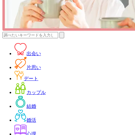
検
索:
出会い
片思い
デート
カップル
結婚
婚活
心理