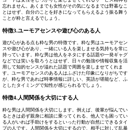
忘れません。あくまでも女性がその気になるまでは野暮なこ
とはせず、自分のことを好きになってもらえるよう振る舞う
ことが粋と言えるでしょう。
特徴3.ユーモアセンスや遊び心のある人
遊び心がある点も粋な男の特徴です。粋な男はユーモアセン
スや遊び心があり、一緒にいる人を楽しませる気持ちを常に
持っています。粋な男は他人をネタにする話題や一発ギャグ
などでは笑いを取ろうとはせず、日々の勉強や情報収集を活
用して知的センスが溢れた話題で周囲を楽しませてくれま
す。ユーモアセンスのある人はふざけた印象になりがちです
が、粋な男であれば時事情報に詳しい、英語が堪能など、ふ
としたタイミングで知性が感じられるでしょう。
特徴4.人間関係を大切にする人
粋な男は人間関係を大切にします。例えば、後輩が悩んでい
るときは必ず親身に相談に乗ってくれる、他人でも困ってい
る人がいれば手助けをするといった行動が自然にできるタイ
プの人です。人間関係を大切にするので、相手に対して乱暴